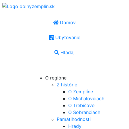
Domov
Ubytovanie
Hľadaj
SK
|
EN
|
PL
|
UA
|
HU
O regióne
Z histórie
O Zemplíne
O Michalovciach
O Trebišove
O Sobranciach
Pamätihodnosti
Hrady