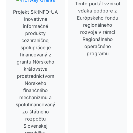
Tento portál vznikol
vďaka podpore z
Projekt SK-INFO-UA
Európskeho fondu
Inovatívne
regionálneho
informačné
rozvoja v rámci
produkty
Regionálneho
cezhraničnej
operačného
spolupráce je
programu
financovaný z
grantu Nórskeho
kráľovstva
prostredníctvom
Nórskeho
finančného
mechanizmu a
spolufinancovaný
zo štátneho
rozpočtu
Slovenskej