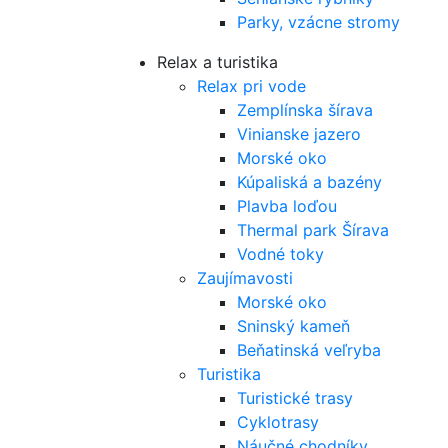
Parky, vzácne stromy
Relax a turistika
Relax pri vode
Zemplínska šírava
Vinianske jazero
Morské oko
Kúpaliská a bazény
Plavba loďou
Thermal park Šírava
Vodné toky
Zaujímavosti
Morské oko
Sninský kameň
Beňatinská veľryba
Turistika
Turistické trasy
Cyklotrasy
Náučné chodníky