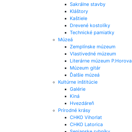
Sakrálne stavby
Kláštory
Kaštiele
Drevené kostolíky
Technické pamiatky
Múzeá
Zemplínske múzeum
Vlastivedné múzeum
Literárne múzeum P.Horova
Múzeum gitár
Ďalšie múzeá
Kultúrne inštitúcie
Galérie
Kiná
Hvezdáreň
Prírodné krásy
CHKO Vihorlat
CHKO Latorica
Senianske rybníky