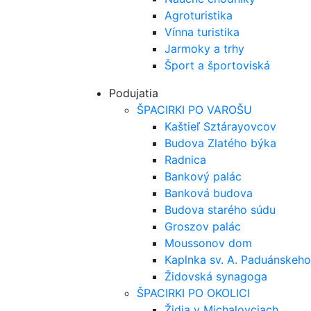
Agroturistika
Vínna turistika
Jarmoky a trhy
Šport a športoviská
Podujatia
ŠPACIRKI PO VAROŠU
Kaštieľ Sztárayovcov
Budova Zlatého býka
Radnica
Bankový palác
Banková budova
Budova starého súdu
Groszov palác
Moussonov dom
Kaplnka sv. A. Paduánskeho
Židovská synagoga
ŠPACIRKI PO OKOLICI
Židia v Michalovciach