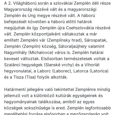
A 2. Világháború során a szlovákiai Zemplén déli része
Magyarország részévé vált és a magyarországi
Zemplén és Ung megye részévé vált. A háború
befejezését követően a háború előtti határok
megújultak és így Zemplén újra Csehszlovákia részévé
vált. Zemplén központjaiként váltakoztak a már
említett Zempléni vár (Zemplínsky hrad), Sárospatak,
Zemplén (Zemplín) község, Sátoraljaújhely valamint
Nagymihály (Michalovce) város is. Zemplén határai
keveset változtak. Elsősorban természetesek voltak a
Szalánci hegységek (Slanské vrchy) és a Vihorlát
hegyvonulatai, a Laborc (Laborec), Latorca (Latorica)
és a Tisza (Tisa) folyók alkották.
Határmenti jellegére való tekintettel Zemplénre mindig
jellemző volt a különböző kultúrák egységeinek és
hagyományainak találkozása, amiből az egyes
községek sokszínűsége is ered. Zemplén legfontosabb
megélhetési forrása elsősorban a mezőgazdaság volt,