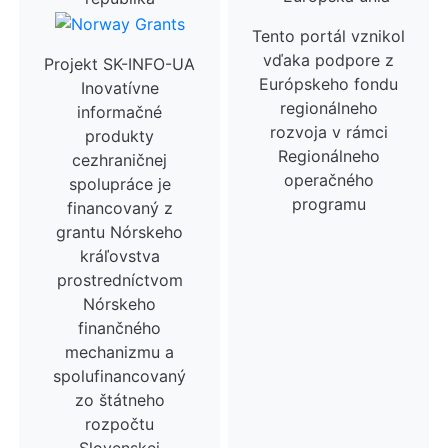
Tento portál vznikol
vďaka podpore z
Projekt SK-INFO-UA
Európskeho fondu
Inovatívne
regionálneho
informačné
rozvoja v rámci
produkty
Regionálneho
cezhraničnej
operačného
spolupráce je
programu
financovaný z
grantu Nórskeho
kráľovstva
prostredníctvom
Nórskeho
finančného
mechanizmu a
spolufinancovaný
zo štátneho
rozpočtu