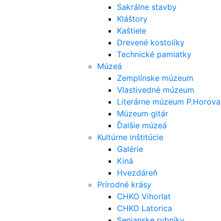
Sakrálne stavby
Kláštory
Kaštiele
Drevené kostolíky
Technické pamiatky
Múzeá
Zemplínske múzeum
Vlastivedné múzeum
Literárne múzeum P.Horova
Múzeum gitár
Ďalšie múzeá
Kultúrne inštitúcie
Galérie
Kiná
Hvezdáreň
Prírodné krásy
CHKO Vihorlat
CHKO Latorica
Senianske rybníky