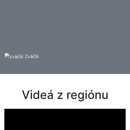
Zväčši
Videá z regiónu