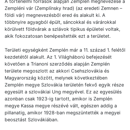
A történelmi források alapján Zemplén megnevezése a
Zempléni vár (Zemplínsky hrad) (az eredeti Zemnen –
földi vár) megnevezésből ered és alakult ki. A
többnyire agyagból épült, sáncokkal és várárokkal
körülvett földvárak a szlávok tipikus épületei voltak,
akik fokozatosan benépesítették ezt a területet.
Területi egységként Zemplén már a 11. század 1. felétől
kezdetétől alakult. Az 1. Világháború befejezését
követően a Trianoni szerződés alapján Zemplén
területe megoszlott az akkori Csehszlovákia és
Magyarország között, melynek következtében
Zemplén megye Szlovákia területén fekvő egyik része
egyesült a szlovákiai Ung megyével. Ez az egyesülés
azonban csak 1923-ig tartott, amikor is Zemplén
megye Kassa megye részévé vált, egészen addig a
pillanatig, amikor 1928-ban megszüntették a megyei
beosztást Szlovákiában.