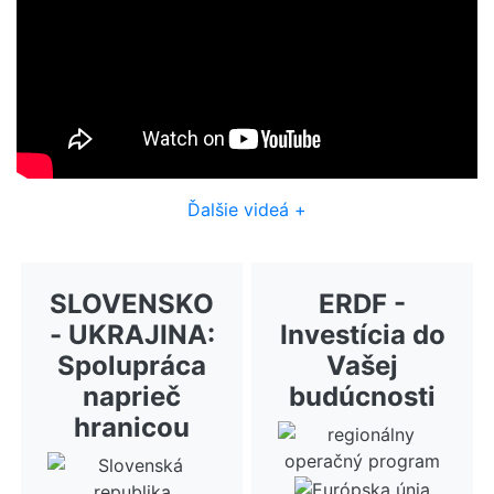
Ďalšie videá +
SLOVENSKO
ERDF -
- UKRAJINA:
Investícia do
Spolupráca
Vašej
naprieč
budúcnosti
hranicou