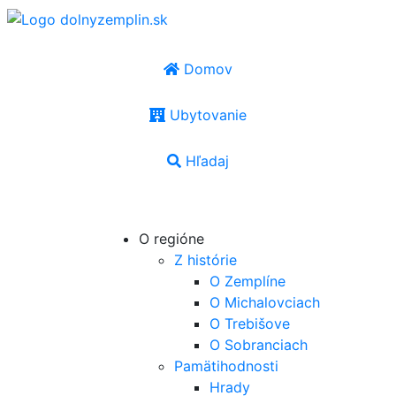
Domov
Ubytovanie
Hľadaj
SK
|
EN
|
PL
|
UA
|
HU
O regióne
Z histórie
O Zemplíne
O Michalovciach
O Trebišove
O Sobranciach
Pamätihodnosti
Hrady