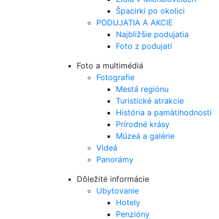
Špacirki po okolici
PODUJATIA A AKCIE
Najbližšie podujatia
Foto z podujatí
Foto a multimédiá
Fotografie
Mestá regiónu
Turistické atrakcie
História a pamätihodnosti
Prírodné krásy
Múzeá a galérie
Videá
Panorámy
Dôležité informácie
Ubytovanie
Hotely
Penzióny