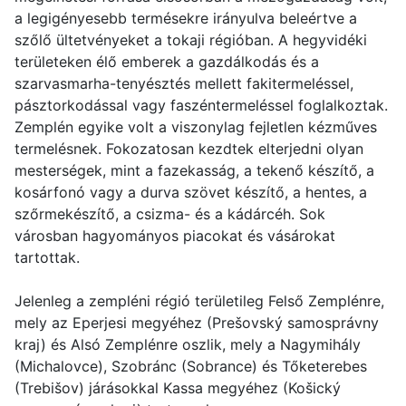
a legigényesebb termésekre irányulva beleértve a
szőlő ültetvényeket a tokaji régióban. A hegyvidéki
területeken élő emberek a gazdálkodás és a
szarvasmarha-tenyésztés mellett fakitermeléssel,
pásztorkodással vagy faszéntermeléssel foglalkoztak.
Zemplén egyike volt a viszonylag fejletlen kézműves
termelésnek. Fokozatosan kezdtek elterjedni olyan
mesterségek, mint a fazekasság, a tekenő készítő, a
kosárfonó vagy a durva szövet készítő, a hentes, a
szőrmekészítő, a csizma- és a kádárcéh. Sok
városban hagyományos piacokat és vásárokat
tartottak.
Jelenleg a zempléni régió területileg Felső Zemplénre,
mely az Eperjesi megyéhez (Prešovský samosprávny
kraj) és Alsó Zemplénre oszlik, mely a Nagymihály
(Michalovce), Szobránc (Sobrance) és Tőketerebes
(Trebišov) járásokkal Kassa megyéhez (Košický