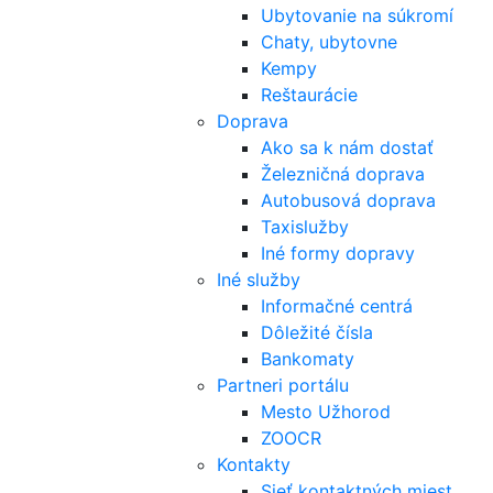
Ubytovanie na súkromí
Chaty, ubytovne
Kempy
Reštaurácie
Doprava
Ako sa k nám dostať
Železničná doprava
Autobusová doprava
Taxislužby
Iné formy dopravy
Iné služby
Informačné centrá
Dôležité čísla
Bankomaty
Partneri portálu
Mesto Užhorod
ZOOCR
Kontakty
Sieť kontaktných miest