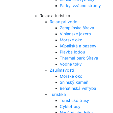
Parky, vzácne stromy
Relax a turistika
Relax pri vode
Zemplínska šírava
Vinianske jazero
Morské oko
Kúpaliská a bazény
Plavba loďou
Thermal park Šírava
Vodné toky
Zaujímavosti
Morské oko
Sninský kameň
Beňatinská veľryba
Turistika
Turistické trasy
Cyklotrasy
Náučné chodníky