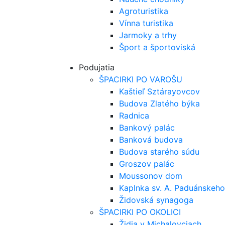
Agroturistika
Vínna turistika
Jarmoky a trhy
Šport a športoviská
Podujatia
ŠPACIRKI PO VAROŠU
Kaštieľ Sztárayovcov
Budova Zlatého býka
Radnica
Bankový palác
Banková budova
Budova starého súdu
Groszov palác
Moussonov dom
Kaplnka sv. A. Paduánskeho
Židovská synagoga
ŠPACIRKI PO OKOLICI
Židia v Michalovciach