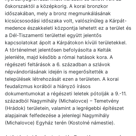
őskorszaktól a középkorig. A korai bronzkor
időszakában, mely a bronz megmunkálásának
kicsúcsosodási időszaka volt, valószínűleg a Kárpát-
medence északkeleti központja lehetett ez a terület és
a Dél-Tiszamenti területtel együtt jelentős
kapcsolatokat ápolt a Kárpátokon kívüli területekkel.
A történelmet jelentősen befolyásolta a Kelták
jelenléte, majd később a római hatások kora. A
régészeti feltárások a 6. században a szlávok
népvándorlásának idején is megerősítették a
települések létrehozását ezen a területen. A korai
feudalizmus korából a hiányzó írásos
dokumentumokat a régészeti leletek pótolják a 9.-11.
századból Nagymihály (Michalovce) – Temetvény
(Hrádok) területein, valamint a legrégebbi építészet
alapjainak felfedezése a jelenlegi Nagymihály
(Michalovce) Egyház terén (Kostolné námestie).