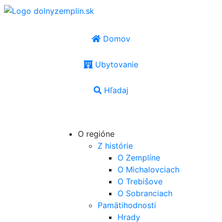
Domov
Ubytovanie
Hľadaj
SK
|
EN
|
PL
|
UA
|
HU
O regióne
Z histórie
O Zemplíne
O Michalovciach
O Trebišove
O Sobranciach
Pamätihodnosti
Hrady