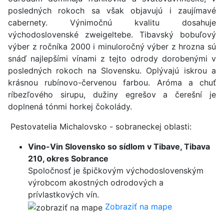
posledných rokoch sa však objavujú i zaujímavé
cabernety. Výnimočnú kvalitu dosahuje
východoslovenské zweigeltebe. Tibavský bobuľový
výber z ročníka 2000 i minuloročný výber z hrozna sú
snáď najlepšími vínami z tejto odrody dorobenými v
posledných rokoch na Slovensku. Oplývajú iskrou a
krásnou rubínovo-červenou farbou. Aróma a chuť
ríbezľového sirupu, dužiny egrešov a čerešní je
doplnená tónmi horkej čokolády.
Pestovatelia Michalovsko - sobraneckej oblasti:
Vino-Vin Slovensko so sídlom v Tibave, Tibava
210, okres Sobrance
Spoločnosť je špičkovým východoslovenským
výrobcom akostných odrodových a
prívlastkových vín.
Zobraziť na mape