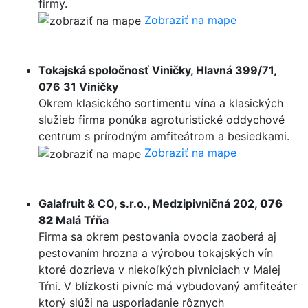
firmy.
Zobraziť na mape
Tokajská spoločnosť Viničky, Hlavná 399/71,
076 31 Viničky
Okrem klasického sortimentu vína a klasických
služieb firma ponúka agroturistické oddychové
centrum s prírodným amfiteátrom a besiedkami.
Zobraziť na mape
Galafruit & CO, s.r.o., Medzipivničná 202,
076
82
Malá Tŕňa
Firma sa okrem pestovania ovocia zaoberá aj
pestovaním hrozna a výrobou tokajských vín
ktoré dozrieva v niekoľkých pivniciach v Malej
Tŕni. V blízkosti pivníc má vybudovaný amfiteáter
ktorý slúži na usporiadanie rôznych