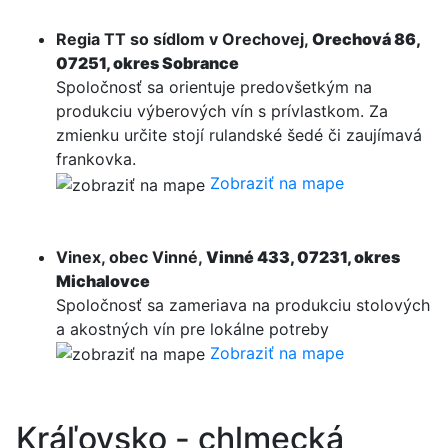
Regia TT so sídlom v Orechovej,
Orechová 86,
07251, okres Sobrance
Spoločnosť sa orientuje predovšetkým na
produkciu výberových vín s prívlastkom. Za
zmienku určite stojí rulandské šedé či zaujímavá
frankovka.
Zobraziť na mape
Vinex, obec Vinné,
Vinné 433, 07231, okres
Michalovce
Spoločnosť sa zameriava na produkciu stolových
a akostných vín pre lokálne potreby
Zobraziť na mape
Kráľovsko - chlmecká