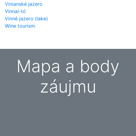
Vinianské jazero
Vinnai-tó
Vinné jazero (lake)
Wine tourism
Mapa a body
záujmu