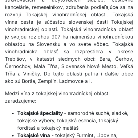
kancelárie, remeselníkov, združenia podieľajúce sa na
rozvoji Tokajskej vinohradníckej oblasti. Tokajská
vínna cesta je súčasťou slovenskej časti Tokajskej
vinohradníckej oblasti. Tokajská vinohradnícka oblasť
je svojou rozlohou 907 ha najmenšou vinohradníckou
oblasťou na Slovensku a vo svete vôbec. Tokajská
vinohradnícka oblasť sa rozprestiera v okrese
Trebišov, v katastri siedmych obcí: Bara, Čerhov,
Černochov, Malá Tŕňa, Slovenské Nové Mesto, Veľká
Tŕňa a Viničky. Do tejto oblasti patria i ďalšie obce
ako sú Borša, Zemplín, Ladmovce a i.
Medzi vína z tokajskej vinohradníckej oblasti
zaradzujeme:
Tokajské špeciality
- samorodné suché, sladké,
tokajské výbery, tokajská esencia, tokajský
forditaš a tokajský mašláš
Tokajské vína
- tokajský Furmint, Lipovina,