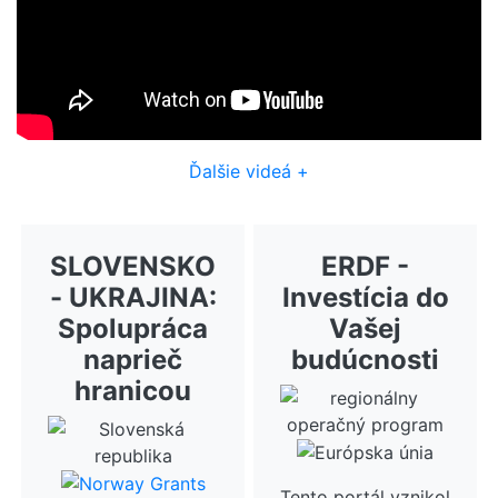
Ďalšie videá +
SLOVENSKO
ERDF -
- UKRAJINA:
Investícia do
Spolupráca
Vašej
naprieč
budúcnosti
hranicou
Tento portál vznikol