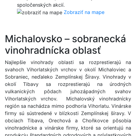
spoločenských akcií.
Zobraziť na mape
Michalovsko – sobranecká
vinohradnícka oblasť
Najlepšie vinohrady oblasti sa rozprestierajú na
svahoch Vihorlatských vrchov v okolí Michaloviec a
Sobraniec, neďaleko Zemplínskej Šíravy. Vinohrady v
okolí Tibavy sa rozprestierajú na úrodných
vulkanických pôdach juhozápadných svahov
Vihorlatských vrchov. Michalovský vinohradnícky
región sa nachádza mimo podhoria Vihorlatu. Vinárske
firmy sú sústredené v blízkosti Zemplínskej šíravy. V
obciach Tibava, Orechová a Choňkovce pôsobia
vinohradnícke a vinárske firmy, ktoré sa orientujú na
produkciu štandardných odrodových a prívlastkových