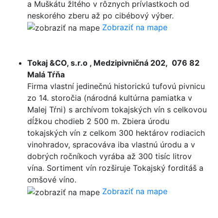
a Muškátu žltého v rôznych prívlastkoch od
neskorého zberu až po cibébový výber.
Zobraziť na mape
Tokaj &CO, s.r.o , Medzipivničná 202, 076 82
Malá Tŕňa
Firma vlastní jedinečnú historickú tufovú pivnicu
zo 14. storočia (národná kultúrna pamiatka v
Malej Tŕni) s archívom tokajských vín s celkovou
dĺžkou chodieb 2 500 m. Zbiera úrodu
tokajských vín z celkom 300 hektárov rodiacich
vinohradov, spracováva iba vlastnú úrodu a v
dobrých ročníkoch vyrába až 300 tisíc litrov
vína. Sortiment vín rozširuje Tokajský forditáš a
omšové víno.
Zobraziť na mape