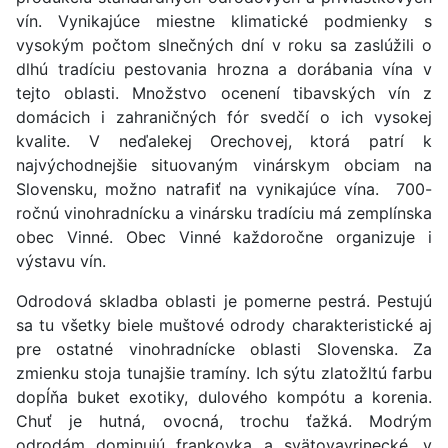
vín. Vynikajúce miestne klimatické podmienky s
vysokým počtom slnečných dní v roku sa zaslúžili o
dlhú tradíciu pestovania hrozna a dorábania vína v
tejto oblasti. Množstvo ocenení tibavských vín z
domácich i zahraničných fór svedčí o ich vysokej
kvalite. V neďalekej Orechovej, ktorá patrí k
najvýchodnejšie situovaným vinárskym obciam na
Slovensku, možno natrafiť na vynikajúce vína. 700-
ročnú vinohradnícku a vinársku tradíciu má zemplínska
obec Vinné. Obec Vinné každoročne organizuje i
výstavu vín.
Odrodová skladba oblasti je pomerne pestrá. Pestujú
sa tu všetky biele muštové odrody charakteristické aj
pre ostatné vinohradnícke oblasti Slovenska. Za
zmienku stoja tunajšie tramíny. Ich sýtu zlatožltú farbu
dopĺňa buket exotiky, dulového kompótu a korenia.
Chuť je hutná, ovocná, trochu ťažká. Modrým
odrodám dominujú frankovka a svätovavrinecké, v