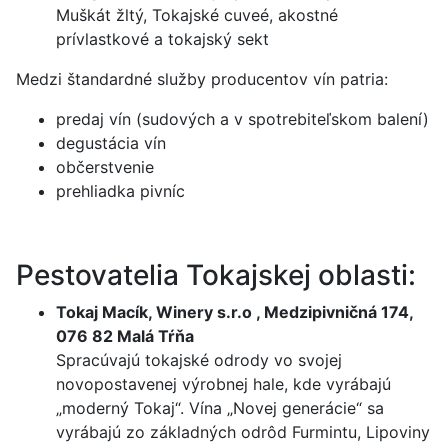
Muškát žltý, Tokajské cuveé, akostné
prívlastkové a tokajský sekt
Medzi štandardné služby producentov vín patria:
predaj vín (sudových a v spotrebiteľskom balení)
degustácia vín
občerstvenie
prehliadka pivníc
Pestovatelia Tokajskej oblasti:
Tokaj Macík, Winery s.r.o , Medzipivničná 174,
076 82 Malá Tŕňa
Spracúvajú tokajské odrody vo svojej
novopostavenej výrobnej hale, kde vyrábajú
„moderný Tokaj“. Vína „Novej generácie“ sa
vyrábajú zo základných odrôd Furmintu, Lipoviny