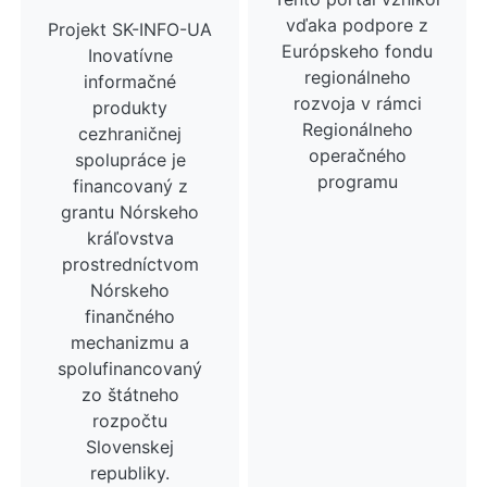
vďaka podpore z
Projekt SK-INFO-UA
Európskeho fondu
Inovatívne
regionálneho
informačné
rozvoja v rámci
produkty
Regionálneho
cezhraničnej
operačného
spolupráce je
programu
financovaný z
grantu Nórskeho
kráľovstva
prostredníctvom
Nórskeho
finančného
mechanizmu a
spolufinancovaný
zo štátneho
rozpočtu
Slovenskej
republiky.