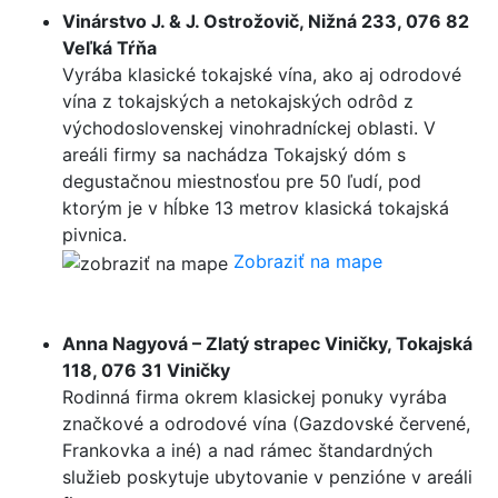
Vinárstvo J. & J. Ostrožovič, Nižná 233, 076 82
Veľká Tŕňa
Vyrába klasické tokajské vína, ako aj odrodové
vína z tokajských a netokajských odrôd z
východoslovenskej vinohradníckej oblasti. V
areáli firmy sa nachádza Tokajský dóm s
degustačnou miestnosťou pre 50 ľudí, pod
ktorým je v hĺbke 13 metrov klasická tokajská
pivnica.
Zobraziť na mape
Anna Nagyová – Zlatý strapec Viničky, Tokajská
118, 076 31 Viničky
Rodinná firma okrem klasickej ponuky vyrába
značkové a odrodové vína (Gazdovské červené,
Frankovka a iné) a nad rámec štandardných
služieb poskytuje ubytovanie v penzióne v areáli