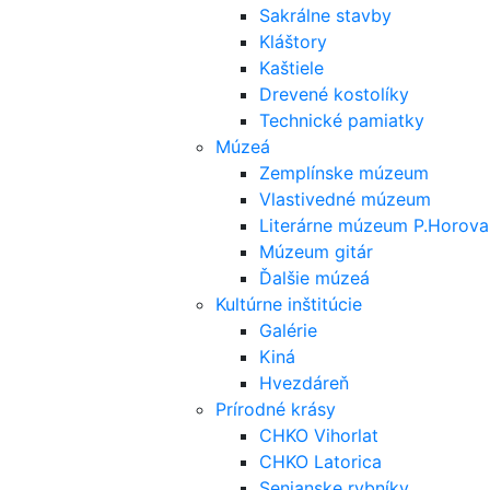
Sakrálne stavby
Kláštory
Kaštiele
Drevené kostolíky
Technické pamiatky
Múzeá
Zemplínske múzeum
Vlastivedné múzeum
Literárne múzeum P.Horova
Múzeum gitár
Ďalšie múzeá
Kultúrne inštitúcie
Galérie
Kiná
Hvezdáreň
Prírodné krásy
CHKO Vihorlat
CHKO Latorica
Senianske rybníky