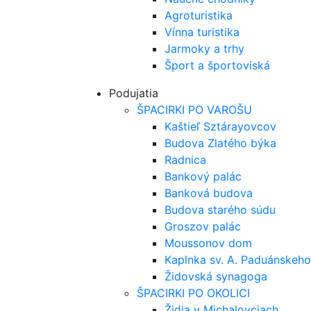
Agroturistika
Vínna turistika
Jarmoky a trhy
Šport a športoviská
Podujatia
ŠPACIRKI PO VAROŠU
Kaštieľ Sztárayovcov
Budova Zlatého býka
Radnica
Bankový palác
Banková budova
Budova starého súdu
Groszov palác
Moussonov dom
Kaplnka sv. A. Paduánskeho
Židovská synagoga
ŠPACIRKI PO OKOLICI
Židia v Michalovciach