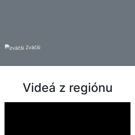
Zväčši
Videá z regiónu