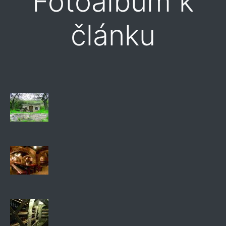
Fotoalbum k
článku