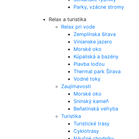
Parky, vzácne stromy
Relax a turistika
Relax pri vode
Zemplínska šírava
Vinianske jazero
Morské oko
Kúpaliská a bazény
Plavba loďou
Thermal park Šírava
Vodné toky
Zaujímavosti
Morské oko
Sninský kameň
Beňatinská veľryba
Turistika
Turistické trasy
Cyklotrasy
Náučné chodníky