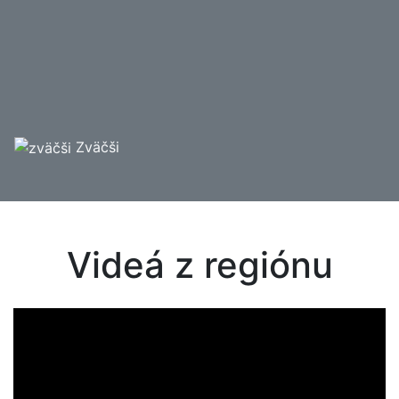
Zväčši
Videá z regiónu