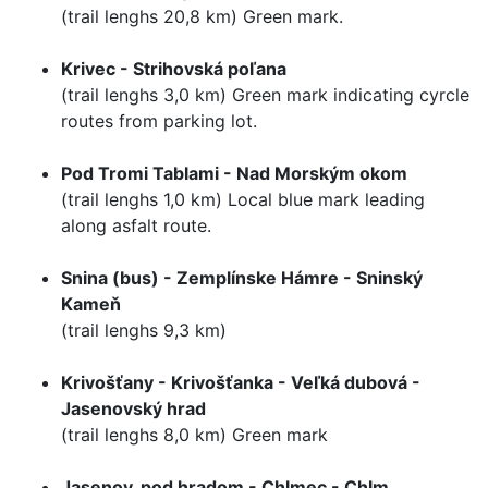
(trail lenghs 20,8 km) Green mark.
Krivec - Strihovská poľana
(trail lenghs 3,0 km) Green mark indicating cyrcle
routes from parking lot.
Pod Tromi Tablami - Nad Morským okom
(trail lenghs 1,0 km) Local blue mark leading
along asfalt route.
Snina (bus) - Zemplínske Hámre - Sninský
Kameň
(trail lenghs 9,3 km)
Krivošťany - Krivošťanka - Veľká dubová -
Jasenovský hrad
(trail lenghs 8,0 km) Green mark
Jasenov, pod hradom - Chlmec - Chlm