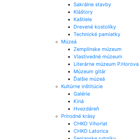
Sakrálne stavby
Kláštory
Kaštiele
Drevené kostolíky
Technické pamiatky
Múzeá
Zemplínske múzeum
Vlastivedné múzeum
Literárne múzeum P.Horova
Múzeum gitár
Ďalšie múzeá
Kultúrne inštitúcie
Galérie
Kiná
Hvezdáreň
Prírodné krásy
CHKO Vihorlat
CHKO Latorica
Senianske rybníky