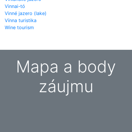
Vinnai-tó
Vinné jazero (lake)
Vínna turistika
Wine tourism
Mapa a body
záujmu