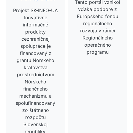
Tento portál vznikol
vďaka podpore z
Projekt SK-INFO-UA
Európskeho fondu
Inovatívne
regionálneho
informačné
rozvoja v rámci
produkty
Regionálneho
cezhraničnej
operačného
spolupráce je
programu
financovaný z
grantu Nórskeho
kráľovstva
prostredníctvom
Nórskeho
finančného
mechanizmu a
spolufinancovaný
zo štátneho
rozpočtu
Slovenskej
republiky.