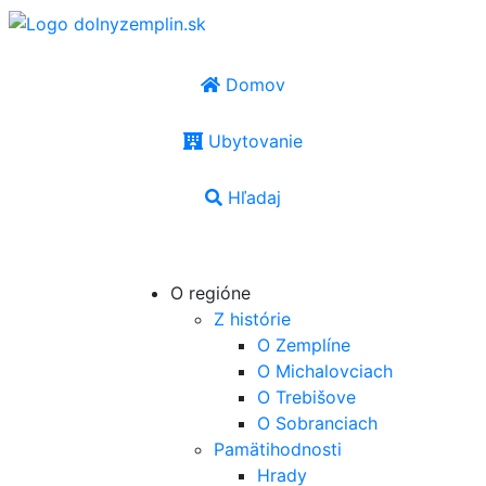
Domov
Ubytovanie
Hľadaj
SK
|
EN
|
PL
|
UA
|
HU
O regióne
Z histórie
O Zemplíne
O Michalovciach
O Trebišove
O Sobranciach
Pamätihodnosti
Hrady