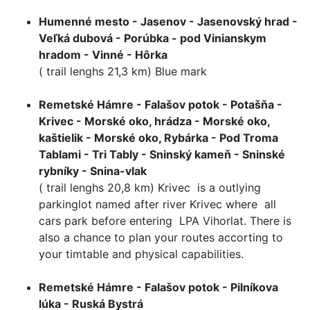
Humenné mesto - Jasenov - Jasenovský hrad -
Veľká dubová - Porúbka - pod Vinianskym
hradom - Vinné - Hôrka
( trail lenghs 21,3 km) Blue mark
Remetské Hámre - Falašov potok - Potašňa -
Krivec - Morské oko, hrádza - Morské oko,
kaštielik - Morské oko, Rybárka - Pod Troma
Tablami - Tri Tably - Sninský kameň - Sninské
rybníky - Snina-vlak
( trail lenghs 20,8 km) Krivec is a outlying
parkinglot named after river Krivec where all
cars park before entering LPA Vihorlat. There is
also a chance to plan your routes accorting to
your timtable and physical capabilities.
Remetské Hámre - Falašov potok - Pilníkova
lúka - Ruská Bystrá