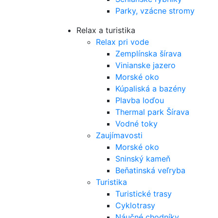
Parky, vzácne stromy
Relax a turistika
Relax pri vode
Zemplínska šírava
Vinianske jazero
Morské oko
Kúpaliská a bazény
Plavba loďou
Thermal park Šírava
Vodné toky
Zaujímavosti
Morské oko
Sninský kameň
Beňatinská veľryba
Turistika
Turistické trasy
Cyklotrasy
Náučné chodníky