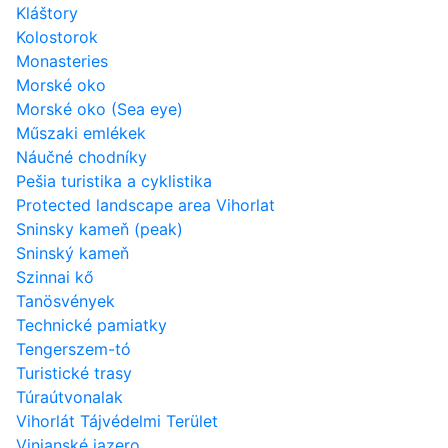
Kláštory
Kolostorok
Monasteries
Morské oko
Morské oko (Sea eye)
Műszaki emlékek
Náučné chodníky
Pešia turistika a cyklistika
Protected landscape area Vihorlat
Sninsky kameň (peak)
Sninský kameň
Szinnai kő
Tanösvények
Technické pamiatky
Tengerszem-tó
Turistické trasy
Túraútvonalak
Vihorlát Tájvédelmi Terület
Vinianské jazero