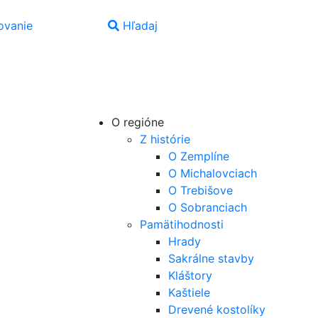
vanie
Hľadaj
SK
|
EN
|
PL
|
UA
|
HU
O regióne
Z histórie
O Zemplíne
O Michalovciach
O Trebišove
O Sobranciach
Pamätihodnosti
Hrady
Sakrálne stavby
Kláštory
Kaštiele
Drevené kostolíky