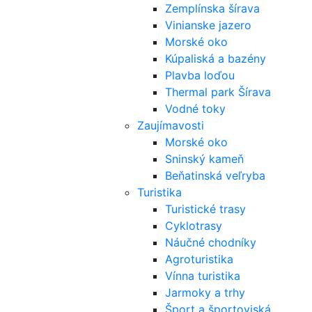
Zemplínska šírava
Vinianske jazero
Morské oko
Kúpaliská a bazény
Plavba loďou
Thermal park Šírava
Vodné toky
Zaujímavosti
Morské oko
Sninský kameň
Beňatinská veľryba
Turistika
Turistické trasy
Cyklotrasy
Náučné chodníky
Agroturistika
Vínna turistika
Jarmoky a trhy
Šport a športoviská