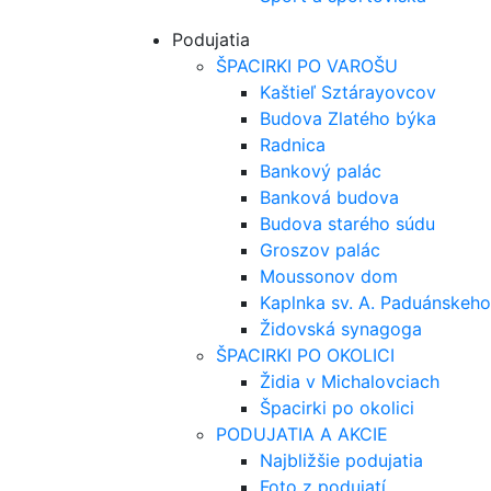
Podujatia
ŠPACIRKI PO VAROŠU
Kaštieľ Sztárayovcov
Budova Zlatého býka
Radnica
Bankový palác
Banková budova
Budova starého súdu
Groszov palác
Moussonov dom
Kaplnka sv. A. Paduánskeho
Židovská synagoga
ŠPACIRKI PO OKOLICI
Židia v Michalovciach
Špacirki po okolici
PODUJATIA A AKCIE
Najbližšie podujatia
Foto z podujatí