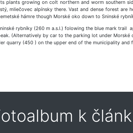
by its plants growing on colt northern and worm southern s
tý, mliečovec alpínsky there. Vast and dense forest are ho
m Remetské hámre though Morské oko down to Sninské rybník
inské rybníky (260 m a.s.l.) folowing the blue mark trail 
peak. (Alternatively by car to the parking lot under Morsk
r quarry (450 ) on the upper end of the municipality and 
otoalbum k článk