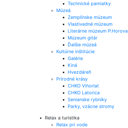
Technické pamiatky
Múzeá
Zemplínske múzeum
Vlastivedné múzeum
Literárne múzeum P.Horova
Múzeum gitár
Ďalšie múzeá
Kultúrne inštitúcie
Galérie
Kiná
Hvezdáreň
Prírodné krásy
CHKO Vihorlat
CHKO Latorica
Senianske rybníky
Parky, vzácne stromy
Relax a turistika
Relax pri vode