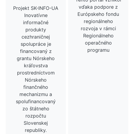
vďaka podpore z
Projekt SK-INFO-UA
Európskeho fondu
Inovatívne
regionálneho
informačné
rozvoja v rámci
produkty
Regionálneho
cezhraničnej
operačného
spolupráce je
programu
financovaný z
grantu Nórskeho
kráľovstva
prostredníctvom
Nórskeho
finančného
mechanizmu a
spolufinancovaný
zo štátneho
rozpočtu
Slovenskej
republiky.