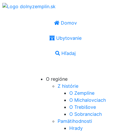
Domov
Ubytovanie
Hľadaj
SK
|
EN
|
PL
|
UA
|
HU
O regióne
Z histórie
O Zemplíne
O Michalovciach
O Trebišove
O Sobranciach
Pamätihodnosti
Hrady