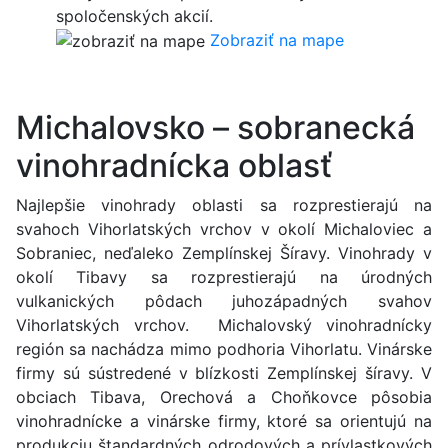
spoločenských akcií.
Zobraziť na mape
Michalovsko – sobranecká
vinohradnícka oblasť
Najlepšie vinohrady oblasti sa rozprestierajú na
svahoch Vihorlatských vrchov v okolí Michaloviec a
Sobraniec, neďaleko Zemplínskej Šíravy. Vinohrady v
okolí Tibavy sa rozprestierajú na úrodných
vulkanických pôdach juhozápadných svahov
Vihorlatských vrchov. Michalovský vinohradnícky
región sa nachádza mimo podhoria Vihorlatu. Vinárske
firmy sú sústredené v blízkosti Zemplínskej šíravy. V
obciach Tibava, Orechová a Choňkovce pôsobia
vinohradnícke a vinárske firmy, ktoré sa orientujú na
produkciu štandardných odrodových a prívlastkových