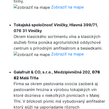
firmy.
Zobraziť na mape
Tokajská spoločnosť Viničky, Hlavná 399/71,
076 31 Viničky
Okrem klasického sortimentu vína a klasických
služieb firma ponúka agroturistické oddychové
centrum s prírodným amfiteátrom a besiedkami.
Zobraziť na mape
Galafruit & CO, s.r.o., Medzipivničná 202,
076
82
Malá Tŕňa
Firma sa okrem pestovania ovocia zaoberá aj
pestovaním hrozna a výrobou tokajských vín
ktoré dozrieva v niekoľkých pivniciach v Malej
Tŕni. V blízkosti pivníc má vybudovaný amfiteáter
ktorý slúži na usporiadanie rôznych