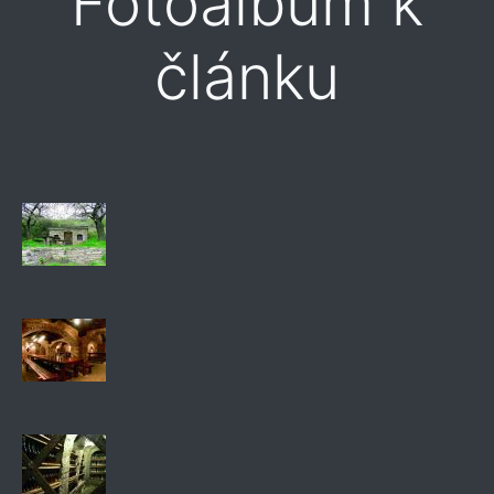
Fotoalbum k
článku