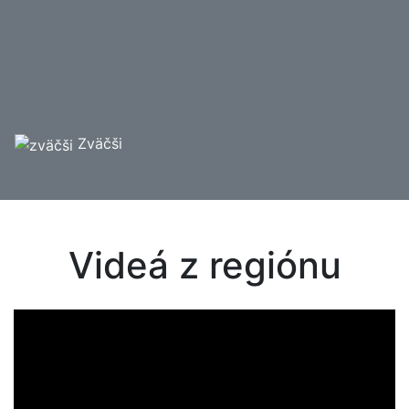
Zväčši
Videá z regiónu