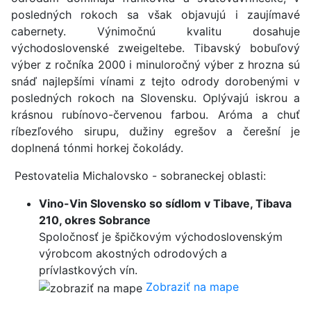
posledných rokoch sa však objavujú i zaujímavé
cabernety. Výnimočnú kvalitu dosahuje
východoslovenské zweigeltebe. Tibavský bobuľový
výber z ročníka 2000 i minuloročný výber z hrozna sú
snáď najlepšími vínami z tejto odrody dorobenými v
posledných rokoch na Slovensku. Oplývajú iskrou a
krásnou rubínovo-červenou farbou. Aróma a chuť
ríbezľového sirupu, dužiny egrešov a čerešní je
doplnená tónmi horkej čokolády.
Pestovatelia Michalovsko - sobraneckej oblasti:
Vino-Vin Slovensko so sídlom v Tibave, Tibava
210, okres Sobrance
Spoločnosť je špičkovým východoslovenským
výrobcom akostných odrodových a
prívlastkových vín.
Zobraziť na mape