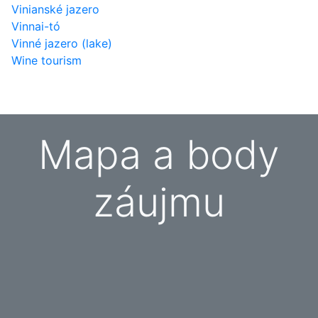
Vinianské jazero
Vinnai-tó
Vinné jazero (lake)
Wine tourism
Mapa a body
záujmu