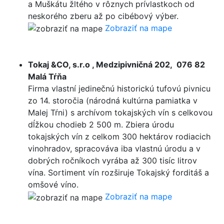
a Muškátu žltého v rôznych prívlastkoch od
neskorého zberu až po cibébový výber.
Zobraziť na mape
Tokaj &CO, s.r.o , Medzipivničná 202, 076 82
Malá Tŕňa
Firma vlastní jedinečnú historickú tufovú pivnicu
zo 14. storočia (národná kultúrna pamiatka v
Malej Tŕni) s archívom tokajských vín s celkovou
dĺžkou chodieb 2 500 m. Zbiera úrodu
tokajských vín z celkom 300 hektárov rodiacich
vinohradov, spracováva iba vlastnú úrodu a v
dobrých ročníkoch vyrába až 300 tisíc litrov
vína. Sortiment vín rozširuje Tokajský forditáš a
omšové víno.
Zobraziť na mape