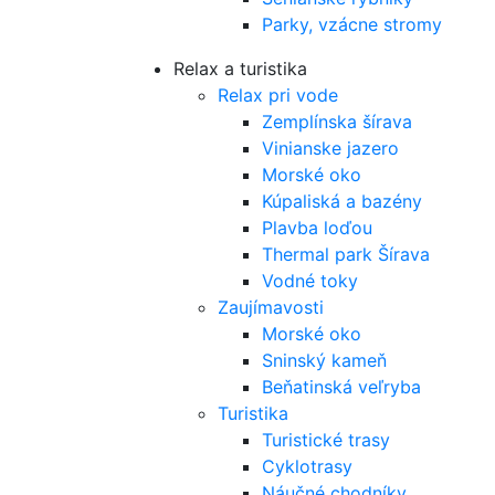
Parky, vzácne stromy
Relax a turistika
Relax pri vode
Zemplínska šírava
Vinianske jazero
Morské oko
Kúpaliská a bazény
Plavba loďou
Thermal park Šírava
Vodné toky
Zaujímavosti
Morské oko
Sninský kameň
Beňatinská veľryba
Turistika
Turistické trasy
Cyklotrasy
Náučné chodníky