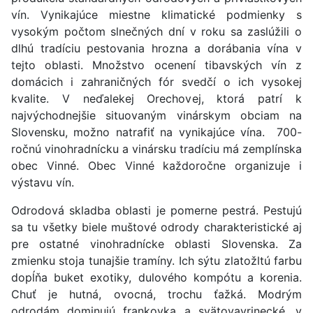
vín. Vynikajúce miestne klimatické podmienky s
vysokým počtom slnečných dní v roku sa zaslúžili o
dlhú tradíciu pestovania hrozna a dorábania vína v
tejto oblasti. Množstvo ocenení tibavských vín z
domácich i zahraničných fór svedčí o ich vysokej
kvalite. V neďalekej Orechovej, ktorá patrí k
najvýchodnejšie situovaným vinárskym obciam na
Slovensku, možno natrafiť na vynikajúce vína. 700-
ročnú vinohradnícku a vinársku tradíciu má zemplínska
obec Vinné. Obec Vinné každoročne organizuje i
výstavu vín.
Odrodová skladba oblasti je pomerne pestrá. Pestujú
sa tu všetky biele muštové odrody charakteristické aj
pre ostatné vinohradnícke oblasti Slovenska. Za
zmienku stoja tunajšie tramíny. Ich sýtu zlatožltú farbu
dopĺňa buket exotiky, dulového kompótu a korenia.
Chuť je hutná, ovocná, trochu ťažká. Modrým
odrodám dominujú frankovka a svätovavrinecké, v