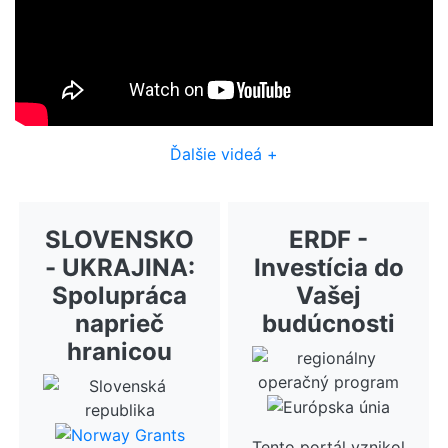
Ďalšie videá +
SLOVENSKO
ERDF -
- UKRAJINA:
Investícia do
Spolupráca
Vašej
naprieč
budúcnosti
hranicou
Tento portál vznikol