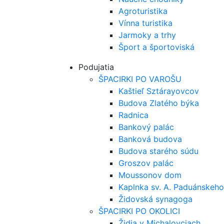
Agroturistika
Vínna turistika
Jarmoky a trhy
Šport a športoviská
Podujatia
ŠPACIRKI PO VAROŠU
Kaštieľ Sztárayovcov
Budova Zlatého býka
Radnica
Bankový palác
Banková budova
Budova starého súdu
Groszov palác
Moussonov dom
Kaplnka sv. A. Paduánskeho
Židovská synagoga
ŠPACIRKI PO OKOLICI
Židia v Michalovciach