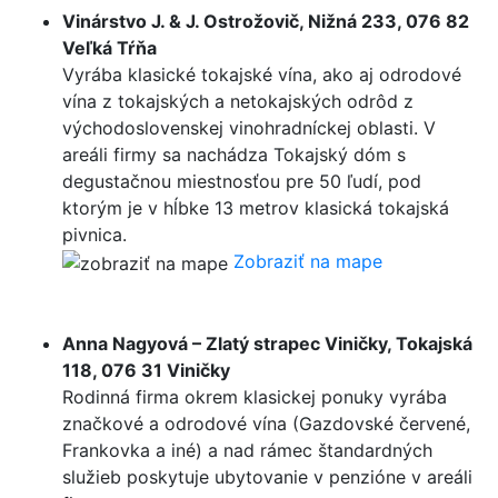
Vinárstvo J. & J. Ostrožovič, Nižná 233, 076 82
Veľká Tŕňa
Vyrába klasické tokajské vína, ako aj odrodové
vína z tokajských a netokajských odrôd z
východoslovenskej vinohradníckej oblasti. V
areáli firmy sa nachádza Tokajský dóm s
degustačnou miestnosťou pre 50 ľudí, pod
ktorým je v hĺbke 13 metrov klasická tokajská
pivnica.
Zobraziť na mape
Anna Nagyová – Zlatý strapec Viničky, Tokajská
118, 076 31 Viničky
Rodinná firma okrem klasickej ponuky vyrába
značkové a odrodové vína (Gazdovské červené,
Frankovka a iné) a nad rámec štandardných
služieb poskytuje ubytovanie v penzióne v areáli