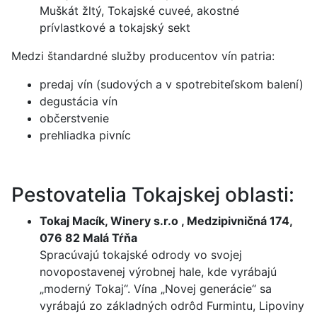
Muškát žltý, Tokajské cuveé, akostné
prívlastkové a tokajský sekt
Medzi štandardné služby producentov vín patria:
predaj vín (sudových a v spotrebiteľskom balení)
degustácia vín
občerstvenie
prehliadka pivníc
Pestovatelia Tokajskej oblasti:
Tokaj Macík, Winery s.r.o , Medzipivničná 174,
076 82 Malá Tŕňa
Spracúvajú tokajské odrody vo svojej
novopostavenej výrobnej hale, kde vyrábajú
„moderný Tokaj“. Vína „Novej generácie“ sa
vyrábajú zo základných odrôd Furmintu, Lipoviny