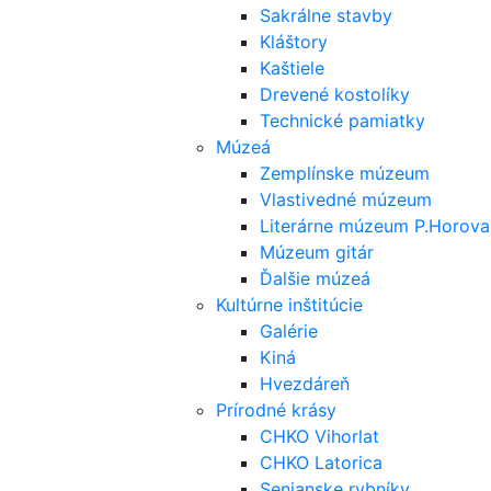
Sakrálne stavby
Kláštory
Kaštiele
Drevené kostolíky
Technické pamiatky
Múzeá
Zemplínske múzeum
Vlastivedné múzeum
Literárne múzeum P.Horova
Múzeum gitár
Ďalšie múzeá
Kultúrne inštitúcie
Galérie
Kiná
Hvezdáreň
Prírodné krásy
CHKO Vihorlat
CHKO Latorica
Senianske rybníky