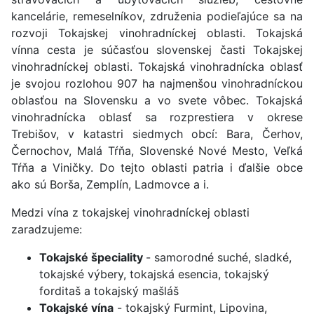
kancelárie, remeselníkov, združenia podieľajúce sa na
rozvoji Tokajskej vinohradníckej oblasti. Tokajská
vínna cesta je súčasťou slovenskej časti Tokajskej
vinohradníckej oblasti. Tokajská vinohradnícka oblasť
je svojou rozlohou 907 ha najmenšou vinohradníckou
oblasťou na Slovensku a vo svete vôbec. Tokajská
vinohradnícka oblasť sa rozprestiera v okrese
Trebišov, v katastri siedmych obcí: Bara, Čerhov,
Černochov, Malá Tŕňa, Slovenské Nové Mesto, Veľká
Tŕňa a Viničky. Do tejto oblasti patria i ďalšie obce
ako sú Borša, Zemplín, Ladmovce a i.
Medzi vína z tokajskej vinohradníckej oblasti
zaradzujeme:
Tokajské špeciality
- samorodné suché, sladké,
tokajské výbery, tokajská esencia, tokajský
forditaš a tokajský mašláš
Tokajské vína
- tokajský Furmint, Lipovina,