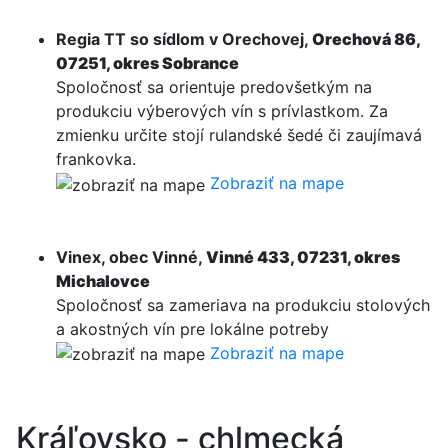
Regia TT so sídlom v Orechovej,
Orechová 86,
07251, okres Sobrance
Spoločnosť sa orientuje predovšetkým na
produkciu výberových vín s prívlastkom. Za
zmienku určite stojí rulandské šedé či zaujímavá
frankovka.
Zobraziť na mape
Vinex, obec Vinné,
Vinné 433, 07231, okres
Michalovce
Spoločnosť sa zameriava na produkciu stolových
a akostných vín pre lokálne potreby
Zobraziť na mape
Kráľovsko - chlmecká