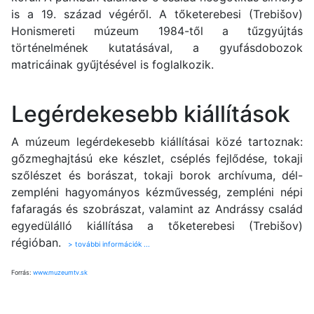
is a 19. század végéről. A tőketerebesi (Trebišov)
Honismereti múzeum 1984-től a tűzgyújtás
történelmének kutatásával, a gyufásdobozok
matricáinak gyűjtésével is foglalkozik.
Legérdekesebb kiállítások
A múzeum legérdekesebb kiállításai közé tartoznak:
gőzmeghajtású eke készlet, cséplés fejlődése, tokaji
szőlészet és borászat, tokaji borok archívuma, dél-
zempléni hagyományos kézművesség, zempléni népi
fafaragás és szobrászat, valamint az Andrássy család
egyedülálló kiállítása a tőketerebesi (Trebišov)
régióban.
> további információk ...
Forrás:
www.muzeumtv.sk