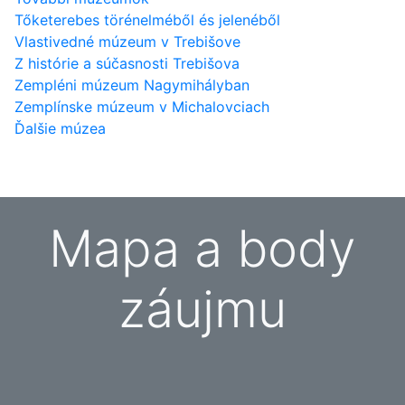
Tőketerebes törénelméből és jelenéből
Vlastivedné múzeum v Trebišove
Z histórie a súčasnosti Trebišova
Zempléni múzeum Nagymihályban
Zemplínske múzeum v Michalovciach
Ďalšie múzea
Mapa a body
záujmu