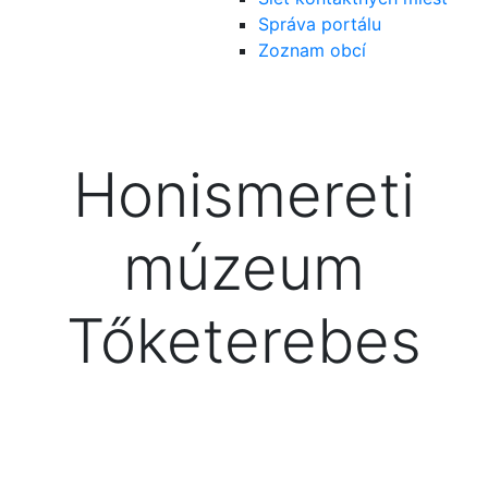
Správa portálu
Zoznam obcí
Honismereti
múzeum
Tőketerebes