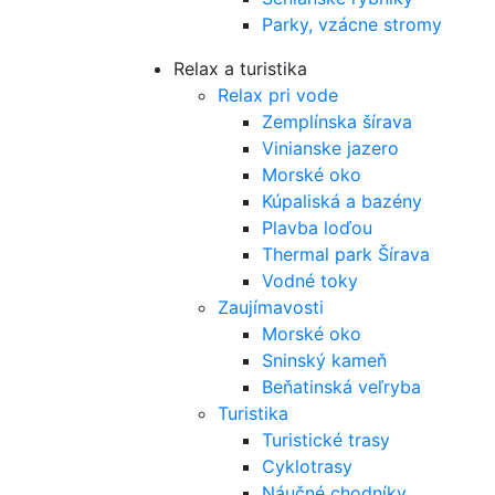
Parky, vzácne stromy
Relax a turistika
Relax pri vode
Zemplínska šírava
Vinianske jazero
Morské oko
Kúpaliská a bazény
Plavba loďou
Thermal park Šírava
Vodné toky
Zaujímavosti
Morské oko
Sninský kameň
Beňatinská veľryba
Turistika
Turistické trasy
Cyklotrasy
Náučné chodníky