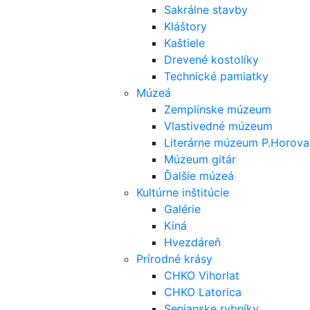
Sakrálne stavby
Kláštory
Kaštiele
Drevené kostolíky
Technické pamiatky
Múzeá
Zemplínske múzeum
Vlastivedné múzeum
Literárne múzeum P.Horova
Múzeum gitár
Ďalšie múzeá
Kultúrne inštitúcie
Galérie
Kiná
Hvezdáreň
Prírodné krásy
CHKO Vihorlat
CHKO Latorica
Senianske rybníky