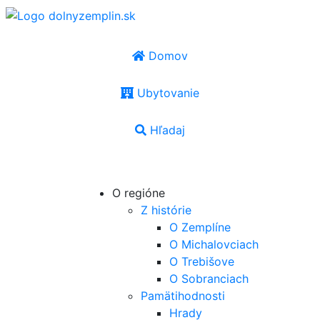
Domov
Ubytovanie
Hľadaj
SK
|
EN
|
PL
|
UA
|
HU
O regióne
Z histórie
O Zemplíne
O Michalovciach
O Trebišove
O Sobranciach
Pamätihodnosti
Hrady