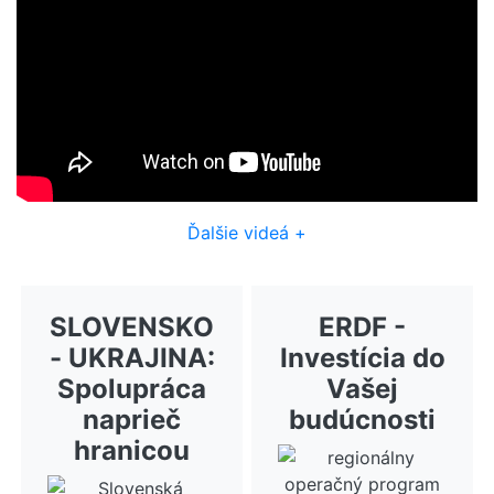
Ďalšie videá +
SLOVENSKO
ERDF -
- UKRAJINA:
Investícia do
Spolupráca
Vašej
naprieč
budúcnosti
hranicou