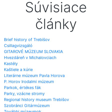
Súvisiace
články
Brief history of Trebišov
Csillagvizsgáló
GITAROVÉ MÚZEUM SLOVAKIA
Hvezdáreň v Michalovciach
Kastély
Kaštiele a kúrie
Literárne múzeum Pavla Horova
P. Horov Irodalmi múzeum
Parkok, értékes fák
Parky, vzácne stromy
Regional history museum Trebišov
Szobránci Gitármúzeum
További múzeumok