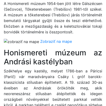
A Honismereti múzeum 1954-ben jött létre Gálszécsen
(Sečovce), Tőketerebesen (Trebišov) 1981-től székel.
A múzeum a tőketerebesi (Trebišov) járás történelmét
bemutató tárgyakat gyűjti össze és teszi elérhetővé.
Eközben a mezőgazdaság és a keletszlovákiai tokaji
borvidék történelmére is összpontosít.
Zobraziť na mape
Honismereti múzeum az
Andrási kastélyban
Székhelye egy kastély, melyet 1786-ban a Páricsi
(Parič) vár maradványaira Csáky I. gróf barokk-
klasszicista stílusban építtetett. A 19. század 30-as
éveiben az Andrásiak örökölték meg, akik
neoreneszánsz stílusban átépítették és idegen
országbeli növényekkel beültetett parkkal vették
körül. A parkban található e család neogótikus sírhelye