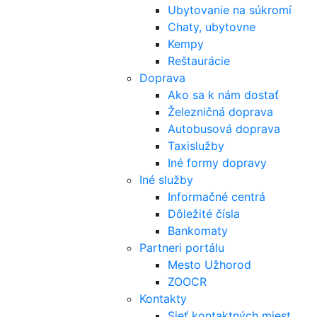
Ubytovanie na súkromí
Chaty, ubytovne
Kempy
Reštaurácie
Doprava
Ako sa k nám dostať
Železničná doprava
Autobusová doprava
Taxislužby
Iné formy dopravy
Iné služby
Informačné centrá
Dôležité čísla
Bankomaty
Partneri portálu
Mesto Užhorod
ZOOCR
Kontakty
Sieť kontaktných miest