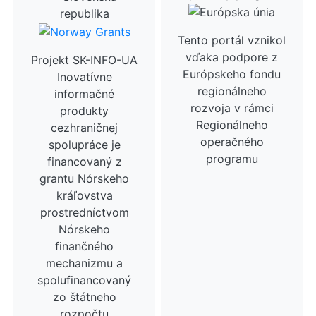
Tento portál vznikol
vďaka podpore z
Projekt SK-INFO-UA
Európskeho fondu
Inovatívne
regionálneho
informačné
rozvoja v rámci
produkty
Regionálneho
cezhraničnej
operačného
spolupráce je
programu
financovaný z
grantu Nórskeho
kráľovstva
prostredníctvom
Nórskeho
finančného
mechanizmu a
spolufinancovaný
zo štátneho
rozpočtu