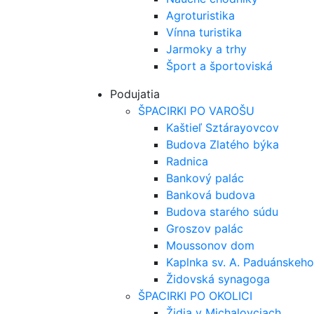
Agroturistika
Vínna turistika
Jarmoky a trhy
Šport a športoviská
Podujatia
ŠPACIRKI PO VAROŠU
Kaštieľ Sztárayovcov
Budova Zlatého býka
Radnica
Bankový palác
Banková budova
Budova starého súdu
Groszov palác
Moussonov dom
Kaplnka sv. A. Paduánskeho
Židovská synagoga
ŠPACIRKI PO OKOLICI
Židia v Michalovciach