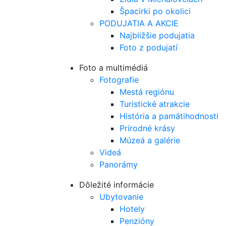
Špacirki po okolici
PODUJATIA A AKCIE
Najbližšie podujatia
Foto z podujatí
Foto a multimédiá
Fotografie
Mestá regiónu
Turistické atrakcie
História a pamätihodnosti
Prírodné krásy
Múzeá a galérie
Videá
Panorámy
Dôležité informácie
Ubytovanie
Hotely
Penzióny