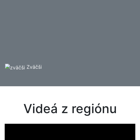
Zväčši
Videá z regiónu