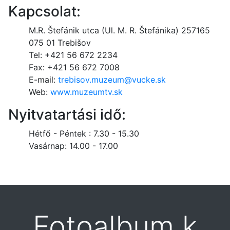
Kapcsolat:
M.R. Štefánik utca (Ul. M. R. Štefánika) 257165
075 01 Trebišov
Tel: +421 56 672 2234
Fax: +421 56 672 7008
E-mail:
trebisov.muzeum@vucke.sk
Web:
www.muzeumtv.sk
Nyitvatartási idő:
Hétfő - Péntek : 7.30 - 15.30
Vasárnap: 14.00 - 17.00
Fotoalbum k