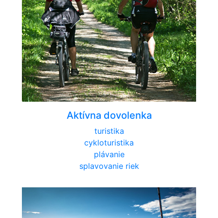
Aktívna dovolenka
turistika
cykloturistika
plávanie
splavovanie riek