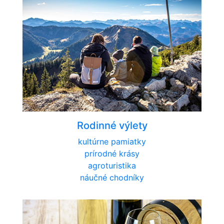
Rodinné výlety
kultúrne pamiatky
prírodné krásy
agroturistika
náučné chodníky