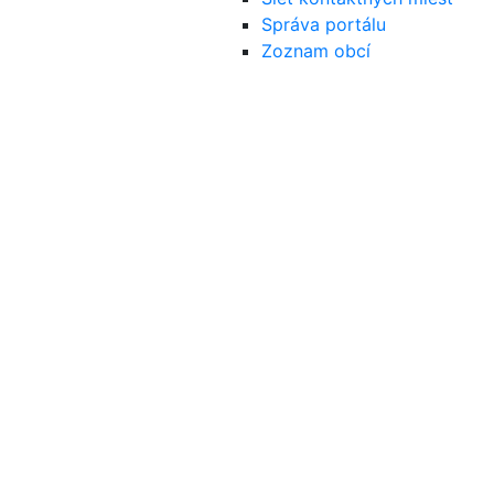
Správa portálu
Zoznam obcí
Dolný
Zemplín
Miesto, ktoré Vás očarí v každom ročnom