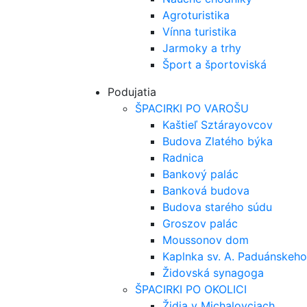
Agroturistika
Vínna turistika
Jarmoky a trhy
Šport a športoviská
Podujatia
ŠPACIRKI PO VAROŠU
Kaštieľ Sztárayovcov
Budova Zlatého býka
Radnica
Bankový palác
Banková budova
Budova starého súdu
Groszov palác
Moussonov dom
Kaplnka sv. A. Paduánskeho
Židovská synagoga
ŠPACIRKI PO OKOLICI
Židia v Michalovciach