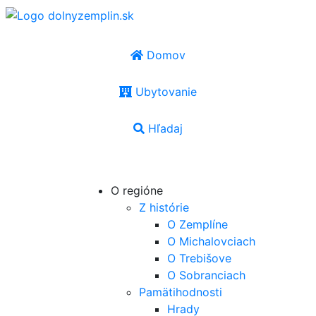
Domov
Ubytovanie
Hľadaj
SK
|
EN
|
PL
|
UA
|
HU
O regióne
Z histórie
O Zemplíne
O Michalovciach
O Trebišove
O Sobranciach
Pamätihodnosti
Hrady