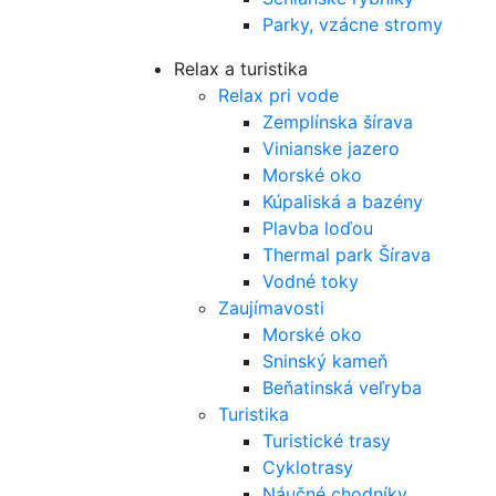
Parky, vzácne stromy
Relax a turistika
Relax pri vode
Zemplínska šírava
Vinianske jazero
Morské oko
Kúpaliská a bazény
Plavba loďou
Thermal park Šírava
Vodné toky
Zaujímavosti
Morské oko
Sninský kameň
Beňatinská veľryba
Turistika
Turistické trasy
Cyklotrasy
Náučné chodníky