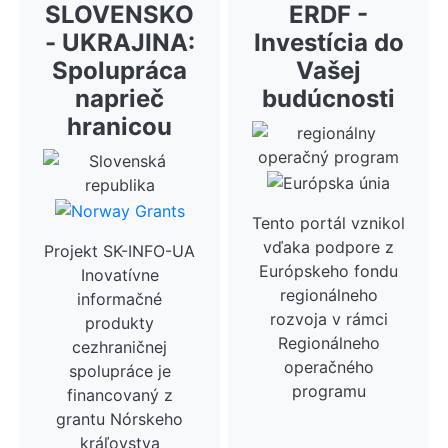
SLOVENSKO
ERDF -
- UKRAJINA:
Investícia do
Spolupráca
Vašej
naprieč
budúcnosti
hranicou
Tento portál vznikol
vďaka podpore z
Projekt SK-INFO-UA
Európskeho fondu
Inovatívne
regionálneho
informačné
rozvoja v rámci
produkty
Regionálneho
cezhraničnej
operačného
spolupráce je
programu
financovaný z
grantu Nórskeho
kráľovstva