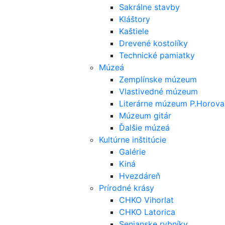
Sakrálne stavby
Kláštory
Kaštiele
Drevené kostolíky
Technické pamiatky
Múzeá
Zemplínske múzeum
Vlastivedné múzeum
Literárne múzeum P.Horova
Múzeum gitár
Ďalšie múzeá
Kultúrne inštitúcie
Galérie
Kiná
Hvezdáreň
Prírodné krásy
CHKO Vihorlat
CHKO Latorica
Senianske rybníky