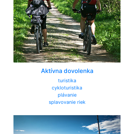
Aktívna dovolenka
turistika
cykloturistika
plávanie
splavovanie riek