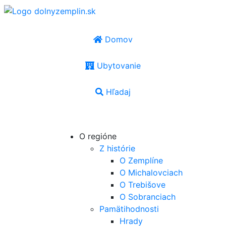
Domov
Ubytovanie
Hľadaj
SK
|
EN
|
PL
|
UA
|
HU
O regióne
Z histórie
O Zemplíne
O Michalovciach
O Trebišove
O Sobranciach
Pamätihodnosti
Hrady