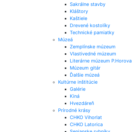
Sakrálne stavby
Kláštory
Kaštiele
Drevené kostolíky
Technické pamiatky
Múzeá
Zemplínske múzeum
Vlastivedné múzeum
Literárne múzeum P.Horova
Múzeum gitár
Ďalšie múzeá
Kultúrne inštitúcie
Galérie
Kiná
Hvezdáreň
Prírodné krásy
CHKO Vihorlat
CHKO Latorica
Senianske rybníky