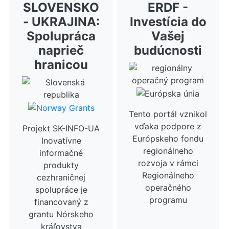
SLOVENSKO
ERDF -
- UKRAJINA:
Investícia do
Spolupráca
Vašej
naprieč
budúcnosti
hranicou
Tento portál vznikol
vďaka podpore z
Projekt SK-INFO-UA
Európskeho fondu
Inovatívne
regionálneho
informačné
rozvoja v rámci
produkty
Regionálneho
cezhraničnej
operačného
spolupráce je
programu
financovaný z
grantu Nórskeho
kráľovstva