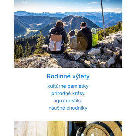
Rodinné výlety
kultúrne pamiatky
prírodné krásy
agroturistika
náučné chodníky