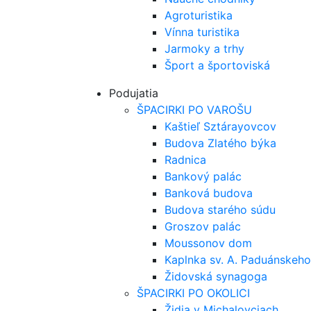
Agroturistika
Vínna turistika
Jarmoky a trhy
Šport a športoviská
Podujatia
ŠPACIRKI PO VAROŠU
Kaštieľ Sztárayovcov
Budova Zlatého býka
Radnica
Bankový palác
Banková budova
Budova starého súdu
Groszov palác
Moussonov dom
Kaplnka sv. A. Paduánskeho
Židovská synagoga
ŠPACIRKI PO OKOLICI
Židia v Michalovciach