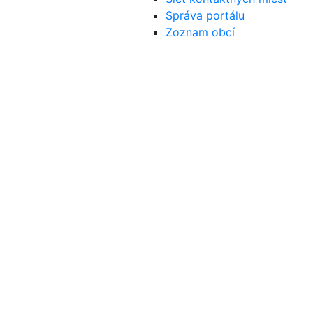
Správa portálu
Zoznam obcí
Dolný
Zemplín
Miesto, ktoré Vás očarí v každom ročnom