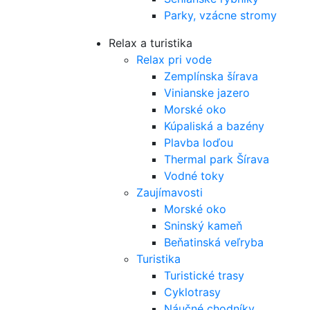
Parky, vzácne stromy
Relax a turistika
Relax pri vode
Zemplínska šírava
Vinianske jazero
Morské oko
Kúpaliská a bazény
Plavba loďou
Thermal park Šírava
Vodné toky
Zaujímavosti
Morské oko
Sninský kameň
Beňatinská veľryba
Turistika
Turistické trasy
Cyklotrasy
Náučné chodníky