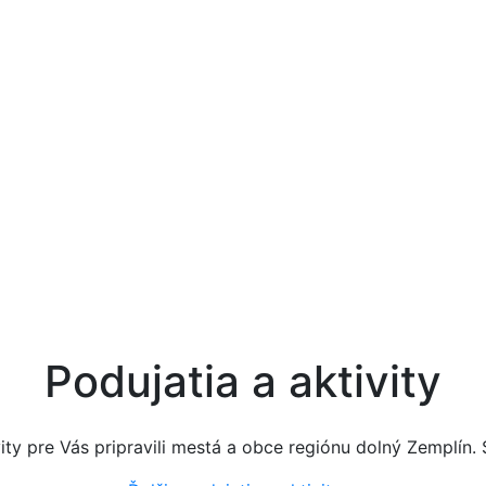
Dolný Zemplí
Miesto, ktoré Vás očarí v každom ročnom obdob
Podujatia a aktivity
vity pre Vás pripravili mestá a obce regiónu dolný Zemplín