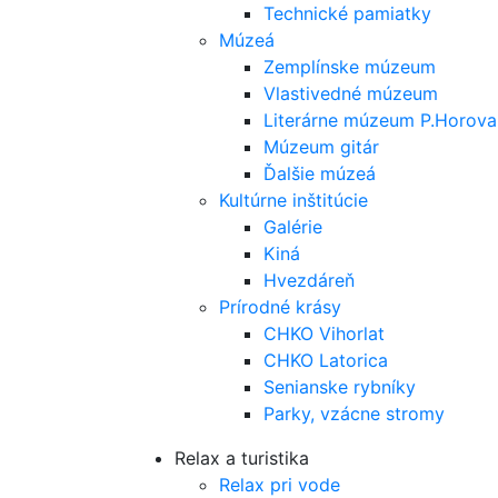
Technické pamiatky
Múzeá
Zemplínske múzeum
Vlastivedné múzeum
Literárne múzeum P.Horova
Múzeum gitár
Ďalšie múzeá
Kultúrne inštitúcie
Galérie
Kiná
Hvezdáreň
Prírodné krásy
CHKO Vihorlat
CHKO Latorica
Senianske rybníky
Parky, vzácne stromy
Relax a turistika
Relax pri vode