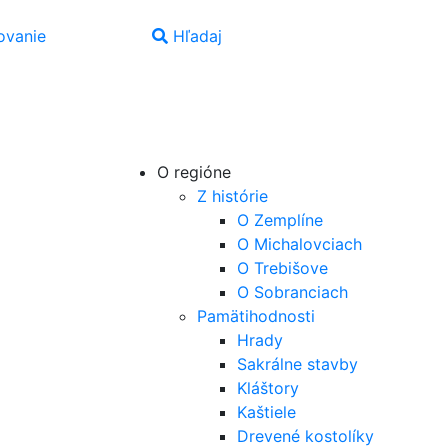
vanie
Hľadaj
SK
|
EN
|
PL
|
UA
|
HU
O regióne
Z histórie
O Zemplíne
O Michalovciach
O Trebišove
O Sobranciach
Pamätihodnosti
Hrady
Sakrálne stavby
Kláštory
Kaštiele
Drevené kostolíky