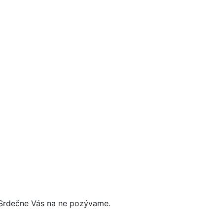
n
í
. Srdečne Vás na ne pozývame.