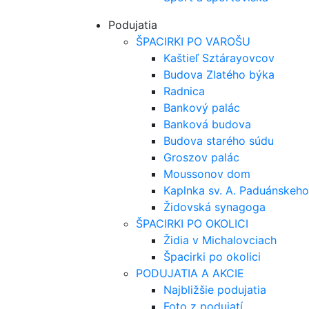
Podujatia
ŠPACIRKI PO VAROŠU
Kaštieľ Sztárayovcov
Budova Zlatého býka
Radnica
Bankový palác
Banková budova
Budova starého súdu
Groszov palác
Moussonov dom
Kaplnka sv. A. Paduánskeho
Židovská synagoga
ŠPACIRKI PO OKOLICI
Židia v Michalovciach
Špacirki po okolici
PODUJATIA A AKCIE
Najbližšie podujatia
Foto z podujatí