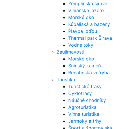
Zemplínska šírava
Vinianske jazero
Morské oko
Kúpaliská a bazény
Plavba loďou
Thermal park Šírava
Vodné toky
Zaujímavosti
Morské oko
Sninský kameň
Beňatinská veľryba
Turistika
Turistické trasy
Cyklotrasy
Náučné chodníky
Agroturistika
Vínna turistika
Jarmoky a trhy
Šport a športoviská