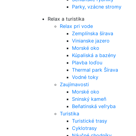
Parky, vzácne stromy
Relax a turistika
Relax pri vode
Zemplínska šírava
Vinianske jazero
Morské oko
Kúpaliská a bazény
Plavba loďou
Thermal park Šírava
Vodné toky
Zaujímavosti
Morské oko
Sninský kameň
Beňatinská veľryba
Turistika
Turistické trasy
Cyklotrasy
Náučné chodníky