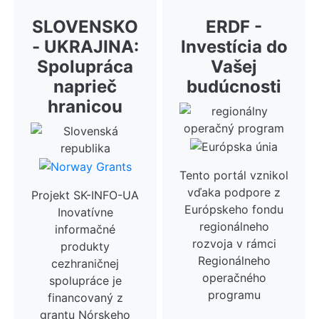
SLOVENSKO
ERDF -
- UKRAJINA:
Investícia do
Spolupráca
Vašej
naprieč
budúcnosti
hranicou
Tento portál vznikol
vďaka podpore z
Projekt SK-INFO-UA
Európskeho fondu
Inovatívne
regionálneho
informačné
rozvoja v rámci
produkty
Regionálneho
cezhraničnej
operačného
spolupráce je
programu
financovaný z
grantu Nórskeho