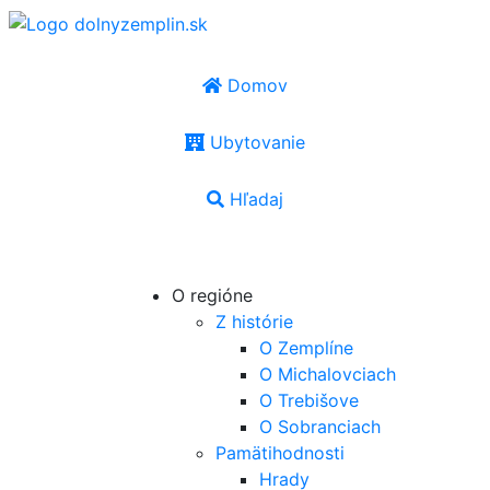
Domov
Ubytovanie
Hľadaj
SK
|
EN
|
PL
|
UA
|
HU
O regióne
Z histórie
O Zemplíne
O Michalovciach
O Trebišove
O Sobranciach
Pamätihodnosti
Hrady