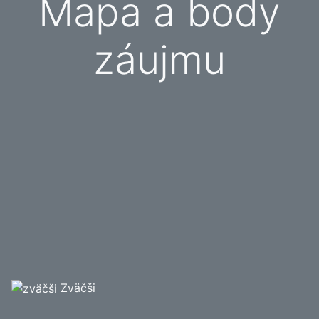
Mapa a body
záujmu
Zväčši