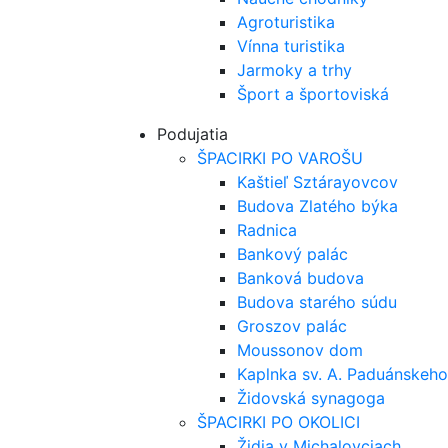
Agroturistika
Vínna turistika
Jarmoky a trhy
Šport a športoviská
Podujatia
ŠPACIRKI PO VAROŠU
Kaštieľ Sztárayovcov
Budova Zlatého býka
Radnica
Bankový palác
Banková budova
Budova starého súdu
Groszov palác
Moussonov dom
Kaplnka sv. A. Paduánskeho
Židovská synagoga
ŠPACIRKI PO OKOLICI
Židia v Michalovciach