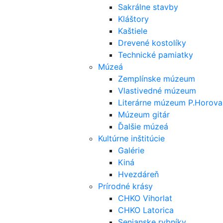
Sakrálne stavby
Kláštory
Kaštiele
Drevené kostolíky
Technické pamiatky
Múzeá
Zemplínske múzeum
Vlastivedné múzeum
Literárne múzeum P.Horova
Múzeum gitár
Ďalšie múzeá
Kultúrne inštitúcie
Galérie
Kiná
Hvezdáreň
Prírodné krásy
CHKO Vihorlat
CHKO Latorica
Senianske rybníky