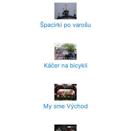
Špacirki po varošu
Káčer na bicykli
My sme Východ