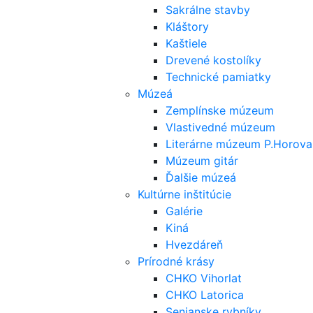
Sakrálne stavby
Kláštory
Kaštiele
Drevené kostolíky
Technické pamiatky
Múzeá
Zemplínske múzeum
Vlastivedné múzeum
Literárne múzeum P.Horova
Múzeum gitár
Ďalšie múzeá
Kultúrne inštitúcie
Galérie
Kiná
Hvezdáreň
Prírodné krásy
CHKO Vihorlat
CHKO Latorica
Senianske rybníky