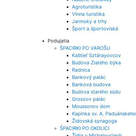
Agroturistika
Vínna turistika
Jarmoky a trhy
Šport a športoviská
Podujatia
ŠPACIRKI PO VAROŠU
Kaštieľ Sztárayovcov
Budova Zlatého býka
Radnica
Bankový palác
Banková budova
Budova starého súdu
Groszov palác
Moussonov dom
Kaplnka sv. A. Paduánskeho
Židovská synagoga
ŠPACIRKI PO OKOLICI
Židia v Michalovciach