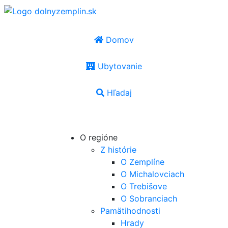
Domov
Ubytovanie
Hľadaj
SK
|
EN
|
PL
|
UA
|
HU
O regióne
Z histórie
O Zemplíne
O Michalovciach
O Trebišove
O Sobranciach
Pamätihodnosti
Hrady