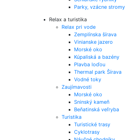
Parky, vzácne stromy
Relax a turistika
Relax pri vode
Zemplínska šírava
Vinianske jazero
Morské oko
Kúpaliská a bazény
Plavba loďou
Thermal park Šírava
Vodné toky
Zaujímavosti
Morské oko
Sninský kameň
Beňatinská veľryba
Turistika
Turistické trasy
Cyklotrasy
Náučné chodníky