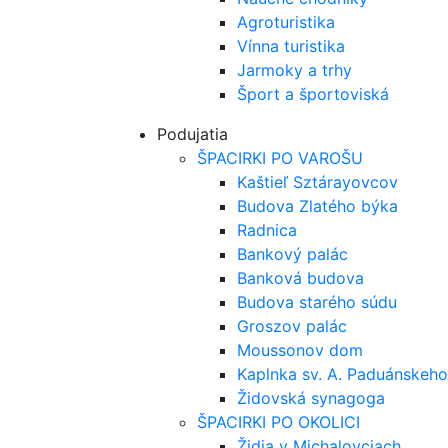
Agroturistika
Vínna turistika
Jarmoky a trhy
Šport a športoviská
Podujatia
ŠPACIRKI PO VAROŠU
Kaštieľ Sztárayovcov
Budova Zlatého býka
Radnica
Bankový palác
Banková budova
Budova starého súdu
Groszov palác
Moussonov dom
Kaplnka sv. A. Paduánskeho
Židovská synagoga
ŠPACIRKI PO OKOLICI
Židia v Michalovciach