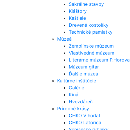
Sakrálne stavby
Kláštory
Kaštiele
Drevené kostolíky
Technické pamiatky
Múzeá
Zemplínske múzeum
Vlastivedné múzeum
Literárne múzeum P.Horova
Múzeum gitár
Ďalšie múzeá
Kultúrne inštitúcie
Galérie
Kiná
Hvezdáreň
Prírodné krásy
CHKO Vihorlat
CHKO Latorica
Senianske rybníky