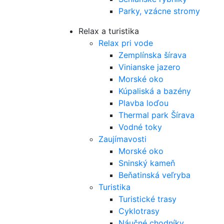
Parky, vzácne stromy
Relax a turistika
Relax pri vode
Zemplínska šírava
Vinianske jazero
Morské oko
Kúpaliská a bazény
Plavba loďou
Thermal park Šírava
Vodné toky
Zaujímavosti
Morské oko
Sninský kameň
Beňatinská veľryba
Turistika
Turistické trasy
Cyklotrasy
Náučné chodníky