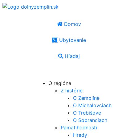
Domov
Ubytovanie
Hľadaj
SK
|
EN
|
PL
|
UA
|
HU
O regióne
Z histórie
O Zemplíne
O Michalovciach
O Trebišove
O Sobranciach
Pamätihodnosti
Hrady