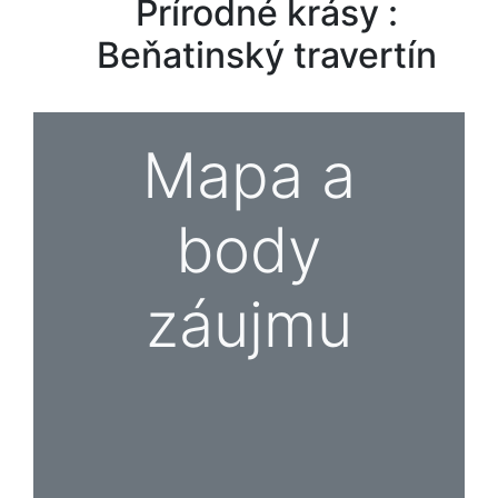
Prírodné krásy :
Beňatinský travertín
Mapa a
body
záujmu