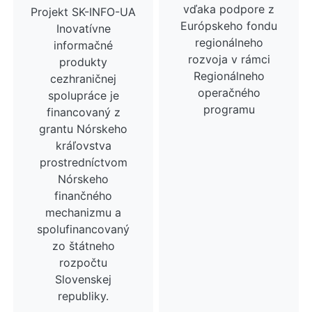
vďaka podpore z
Projekt SK-INFO-UA
Európskeho fondu
Inovatívne
regionálneho
informačné
rozvoja v rámci
produkty
Regionálneho
cezhraničnej
operačného
spolupráce je
programu
financovaný z
grantu Nórskeho
kráľovstva
prostredníctvom
Nórskeho
finančného
mechanizmu a
spolufinancovaný
zo štátneho
rozpočtu
Slovenskej
republiky.