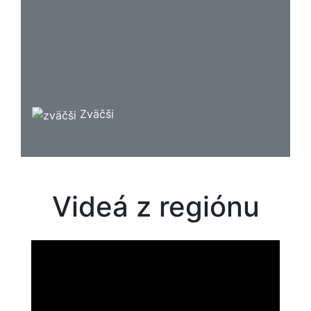
Zväčši
Videá z regiónu