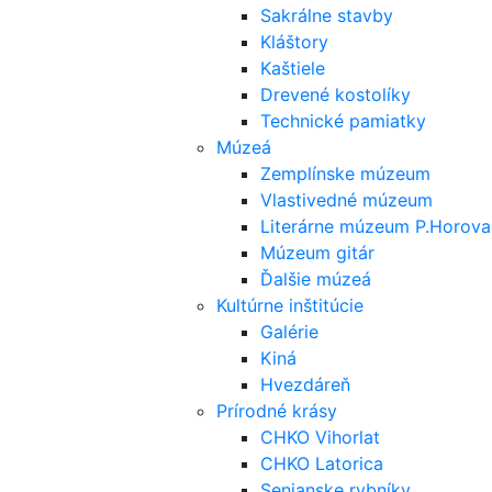
Sakrálne stavby
Kláštory
Kaštiele
Drevené kostolíky
Technické pamiatky
Múzeá
Zemplínske múzeum
Vlastivedné múzeum
Literárne múzeum P.Horova
Múzeum gitár
Ďalšie múzeá
Kultúrne inštitúcie
Galérie
Kiná
Hvezdáreň
Prírodné krásy
CHKO Vihorlat
CHKO Latorica
Senianske rybníky