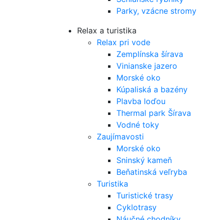
Parky, vzácne stromy
Relax a turistika
Relax pri vode
Zemplínska šírava
Vinianske jazero
Morské oko
Kúpaliská a bazény
Plavba loďou
Thermal park Šírava
Vodné toky
Zaujímavosti
Morské oko
Sninský kameň
Beňatinská veľryba
Turistika
Turistické trasy
Cyklotrasy
Náučné chodníky