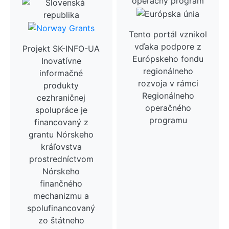
Tento portál vznikol
vďaka podpore z
Projekt SK-INFO-UA
Európskeho fondu
Inovatívne
regionálneho
informačné
rozvoja v rámci
produkty
Regionálneho
cezhraničnej
operačného
spolupráce je
programu
financovaný z
grantu Nórskeho
kráľovstva
prostredníctvom
Nórskeho
finančného
mechanizmu a
spolufinancovaný
zo štátneho