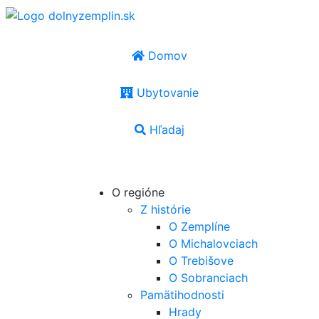
Domov
Ubytovanie
Hľadaj
SK
|
EN
|
PL
|
UA
|
HU
O regióne
Z histórie
O Zemplíne
O Michalovciach
O Trebišove
O Sobranciach
Pamätihodnosti
Hrady