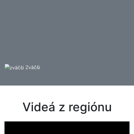
Zväčši
Videá z regiónu