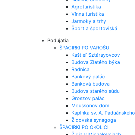
Agroturistika
Vínna turistika
Jarmoky a trhy
Šport a športoviská
Podujatia
ŠPACIRKI PO VAROŠU
Kaštieľ Sztárayovcov
Budova Zlatého býka
Radnica
Bankový palác
Banková budova
Budova starého súdu
Groszov palác
Moussonov dom
Kaplnka sv. A. Paduánskeho
Židovská synagoga
ŠPACIRKI PO OKOLICI
Židia v Michalovciach