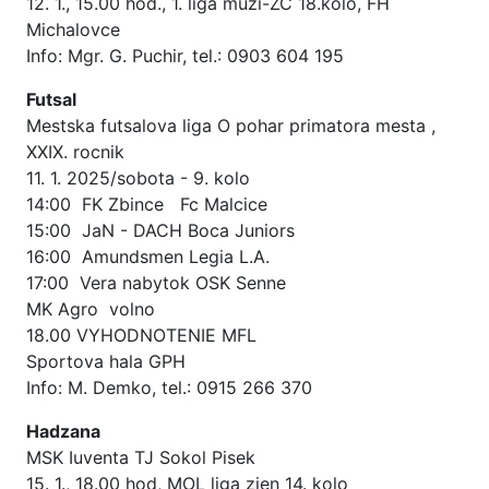
12. 1., 15.00 hod., 1. liga muzi-ZC 18.kolo, FH
Michalovce
Info: Mgr. G. Puchir, tel.: 0903 604 195
Futsal
Mestska futsalova liga O pohar primatora mesta ,
XXIX. rocnik
11. 1. 2025/sobota - 9. kolo
14:00 FK Zbince Fc Malcice
15:00 JaN - DACH Boca Juniors
16:00 Amundsmen Legia L.A.
17:00 Vera nabytok OSK Senne
MK Agro volno
18.00 VYHODNOTENIE MFL
Sportova hala GPH
Info: M. Demko, tel.: 0915 266 370
Hadzana
MSK Iuventa TJ Sokol Pisek
15. 1., 18.00 hod, MOL liga zien 14. kolo