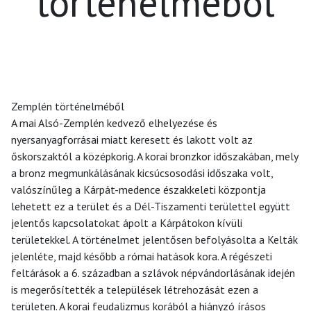
történelméből
Zemplén történelméből
A mai Alsó-Zemplén kedvező elhelyezése és
nyersanyagforrásai miatt keresett és lakott volt az
őskorszaktól a középkorig. A korai bronzkor időszakában, mely
a bronz megmunkálásának kicsúcsosodási időszaka volt,
valószínűleg a Kárpát-medence északkeleti központja
lehetett ez a terület és a Dél-Tiszamenti területtel együtt
jelentős kapcsolatokat ápolt a Kárpátokon kívüli
területekkel. A történelmet jelentősen befolyásolta a Kelták
jelenléte, majd később a római hatások kora. A régészeti
feltárások a 6. században a szlávok népvándorlásának idején
is megerősítették a települések létrehozását ezen a
területen. A korai feudalizmus korából a hiányzó írásos