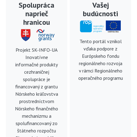
Spolupráca
Vašej
naprieč
budúcnosti
hranicou
Tento portál vznikol
vďaka podpore z
Projekt SK-INFO-UA
Európskeho fondu
Inovatívne
regionálneho rozvoja
informačné produkty
v rámci Regionálneho
cezhraničnej
operačného programu
spolupráce je
financovaný z grantu
Nórskeho kráľovstva
prostredníctvom
Nórskeho finančného
mechanizmu a
spolufinancovaný zo
štátneho rozpočtu