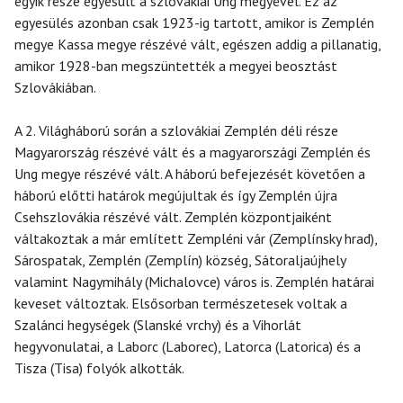
egyik része egyesült a szlovákiai Ung megyével. Ez az
egyesülés azonban csak 1923-ig tartott, amikor is Zemplén
megye Kassa megye részévé vált, egészen addig a pillanatig,
amikor 1928-ban megszüntették a megyei beosztást
Szlovákiában.
A 2. Világháború során a szlovákiai Zemplén déli része
Magyarország részévé vált és a magyarországi Zemplén és
Ung megye részévé vált. A háború befejezését követően a
háború előtti határok megújultak és így Zemplén újra
Csehszlovákia részévé vált. Zemplén központjaiként
váltakoztak a már említett Zempléni vár (Zemplínsky hrad),
Sárospatak, Zemplén (Zemplín) község, Sátoraljaújhely
valamint Nagymihály (Michalovce) város is. Zemplén határai
keveset változtak. Elsősorban természetesek voltak a
Szalánci hegységek (Slanské vrchy) és a Vihorlát
hegyvonulatai, a Laborc (Laborec), Latorca (Latorica) és a
Tisza (Tisa) folyók alkották.