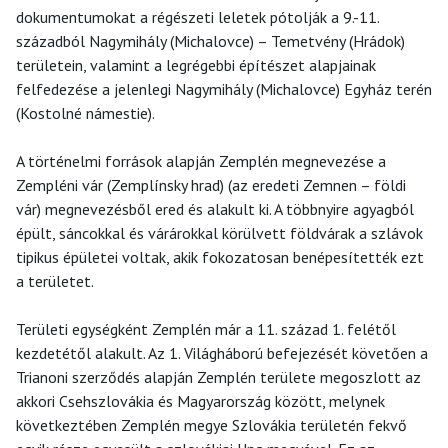
dokumentumokat a régészeti leletek pótolják a 9.-11.
századból Nagymihály (Michalovce) – Temetvény (Hrádok)
területein, valamint a legrégebbi építészet alapjainak
felfedezése a jelenlegi Nagymihály (Michalovce) Egyház terén
(Kostolné námestie).
A történelmi források alapján Zemplén megnevezése a
Zempléni vár (Zemplínsky hrad) (az eredeti Zemnen – földi
vár) megnevezésből ered és alakult ki. A többnyire agyagból
épült, sáncokkal és várárokkal körülvett földvárak a szlávok
tipikus épületei voltak, akik fokozatosan benépesítették ezt
a területet.
Területi egységként Zemplén már a 11. század 1. felétől
kezdetétől alakult. Az 1. Világháború befejezését követően a
Trianoni szerződés alapján Zemplén területe megoszlott az
akkori Csehszlovákia és Magyarország között, melynek
következtében Zemplén megye Szlovákia területén fekvő