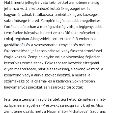
Határmenti jellegére való tekintettel Zemplénre mindig
jellemző volt a különböző kultúrák egységeinek és
hagyományainak találkozása, amiből az egyes községek
sokszínűsége is ered. Zemplén legfontosabb megélhetési
forrása elsősorban a mezőgazdaság volt, a legigényesebb
termésekre irányulva beleértve a szőlő ültetvényeket a
tokaji régióban. A hegyvidéki területeken élő emberek a
gazdálkodás és a szarvasmarha-tenyésztés mellett
fakitermeléssel, pásztorkodással vagy faszéntermeléssel
foglalkoztak. Zemplén egyike volt a viszonylag fejletlen
kézműves termelésnek. Fokozatosan kezdtek elterjedni
olyan mesterségek, mint a fazekasság, a tekenő készítő, a
kosárfonó vagy a durva szövet készítő, a hentes, a
szőrmekészítő, a csizma- és a kádárcéh. Sok városban
hagyományos piacokat és vásárokat tartottak.
Jelenleg a zempléni régió területileg Felső Zemplénre, mely
az Eperjesi megyéhez (Prešovský samosprávny kraj) és Alsó
Zemplénre oszlik, mely a Nagymihály (Michalovce), Szobránc