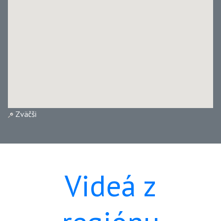
Zväčši
Videá z