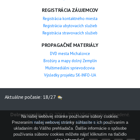
REGISTRÁCIA ZÁUJEMCOV
Registrácia kontaktného miesta
Registrácia ubytovacích služieb
Registrácia stravovacích služieb
PROPAGAČNÉ MATERIÁLY
DVD mesta Michalovce
Brožúry a mapy dolný Zemplín
Multimediálni sprievodcovia
Výsledky projektu SK-INFO-UA
Aktuálne počasie: 18/27
Dolnyzemplin.sk
© 2011-2020 Všetky práva vyhradené.
Na našej webovej stránke používame súbory cookies.
Mesto Michalovce
a
Singularity, s.r.o.
Prezeraním našej webovej stránky súhlasíte s ich používaním a
ukladaním do Vášho prehliadača. Ďalšie informácie o spôsobe
používania súborov cookies môžete nájsť kliknutím na tlačidlo