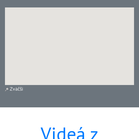
Zväčši
Videá z