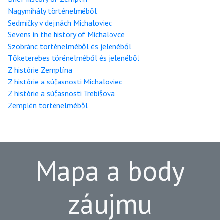
Nagymihály történelméből
Sedmičky v dejinách Michaloviec
Sevens in the history of Michalovce
Szobránc történelméből és jelenéből
Tőketerebes törénelméből és jelenéből
Z histórie Zemplína
Z histórie a súčasnosti Michaloviec
Z histórie a súčasnosti Trebišova
Zemplén történelméből
Mapa a body
záujmu