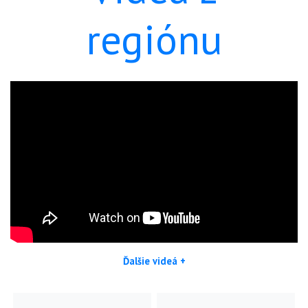
regiónu
Ďalšie videá +