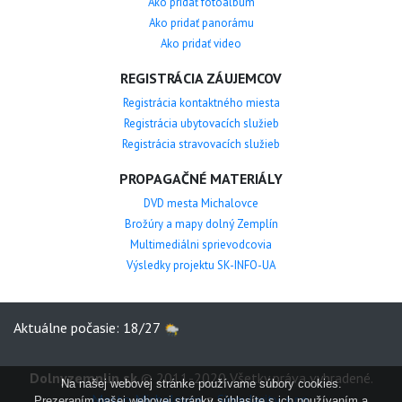
Ako pridať fotoalbum
Ako pridať panorámu
Ako pridať video
REGISTRÁCIA ZÁUJEMCOV
Registrácia kontaktného miesta
Registrácia ubytovacích služieb
Registrácia stravovacích služieb
PROPAGAČNÉ MATERIÁLY
DVD mesta Michalovce
Brožúry a mapy dolný Zemplín
Multimediálni sprievodcovia
Výsledky projektu SK-INFO-UA
Aktuálne počasie: 18/27
Dolnyzemplin.sk
© 2011-2020 Všetky práva vyhradené.
Na našej webovej stránke používame súbory cookies.
Mesto Michalovce
a
Singularity, s.r.o.
Prezeraním našej webovej stránky súhlasíte s ich používaním a