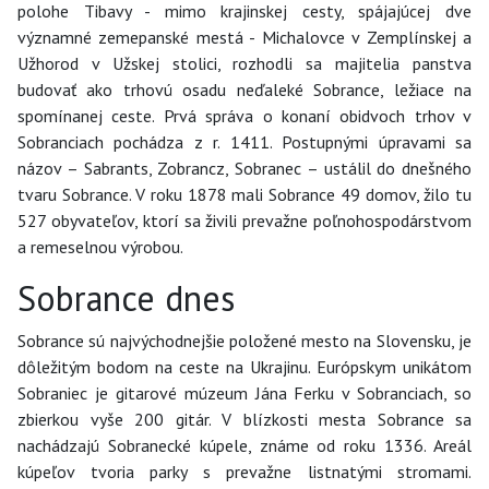
polohe Tibavy - mimo krajinskej cesty, spájajúcej dve
významné zemepanské mestá - Michalovce v Zemplínskej a
Užhorod v Užskej stolici, rozhodli sa majitelia panstva
budovať ako trhovú osadu neďaleké Sobrance, ležiace na
spomínanej ceste. Prvá správa o konaní obidvoch trhov v
Sobranciach pochádza z r. 1411. Postupnými úpravami sa
názov – Sabrants, Zobrancz, Sobranec – ustálil do dnešného
tvaru Sobrance. V roku 1878 mali Sobrance 49 domov, žilo tu
527 obyvateľov, ktorí sa živili prevažne poľnohospodárstvom
a remeselnou výrobou.
Sobrance dnes
Sobrance sú najvýchodnejšie položené mesto na Slovensku, je
dôležitým bodom na ceste na Ukrajinu. Európskym unikátom
Sobraniec je gitarové múzeum Jána Ferku v Sobranciach, so
zbierkou vyše 200 gitár. V blízkosti mesta Sobrance sa
nachádzajú Sobranecké kúpele, známe od roku 1336. Areál
kúpeľov tvoria parky s prevažne listnatými stromami.