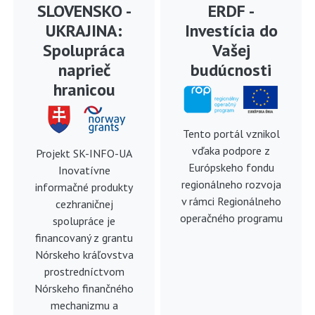
SLOVENSKO -
ERDF -
UKRAJINA:
Investícia do
Spolupráca
Vašej
naprieč
budúcnosti
hranicou
Tento portál vznikol
vďaka podpore z
Projekt SK-INFO-UA
Európskeho fondu
Inovatívne
regionálneho rozvoja
informačné produkty
v rámci Regionálneho
cezhraničnej
operačného programu
spolupráce je
financovaný z grantu
Nórskeho kráľovstva
prostredníctvom
Nórskeho finančného
mechanizmu a