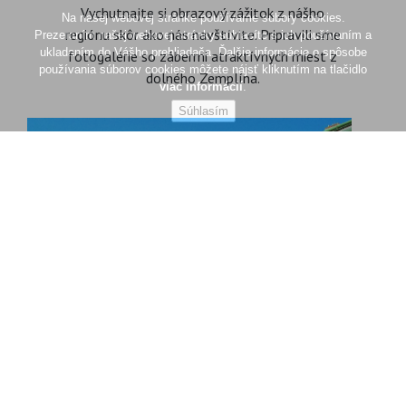
Vychutnajte si obrazový zážitok z nášho
regiónu skôr ako nás navštívite. Pripravili sme
fotogalérie so zábermi atraktívnych miest z
dolného Zemplína.