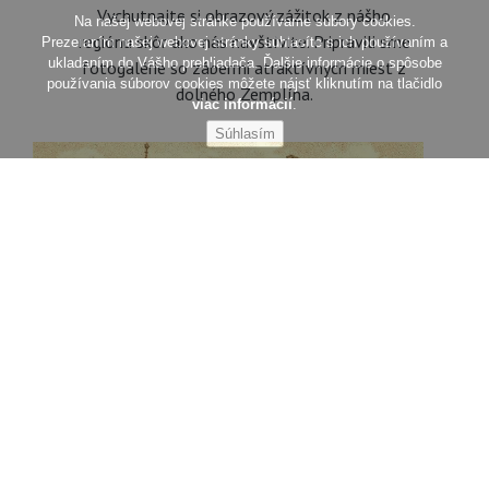
Vychutnajte si obrazový zážitok z nášho
regiónu skôr ako nás navštívite. Pripravili sme
fotogalérie so zábermi atraktívnych miest z
dolného Zemplína.