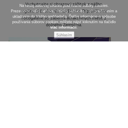
Vychutnajte si obrazový zážitok z nášho
regiónu skôr ako nás navštívite. Pripravili sme
fotogalérie so zábermi atraktívnych miest z
dolného Zemplína.