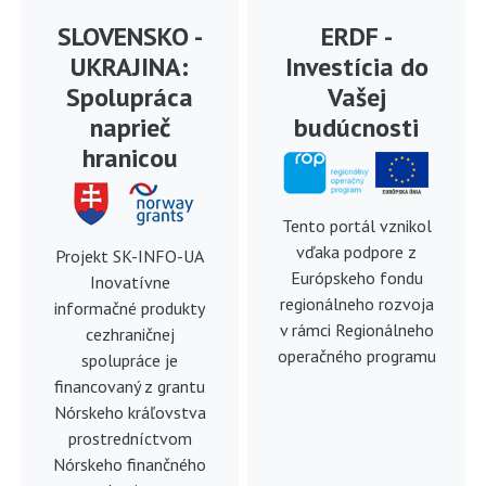
SLOVENSKO -
ERDF -
UKRAJINA:
Investícia do
Spolupráca
Vašej
naprieč
budúcnosti
hranicou
Tento portál vznikol
vďaka podpore z
Projekt SK-INFO-UA
Európskeho fondu
Inovatívne
regionálneho rozvoja
informačné produkty
v rámci Regionálneho
cezhraničnej
operačného programu
spolupráce je
financovaný z grantu
Nórskeho kráľovstva
prostredníctvom
Nórskeho finančného