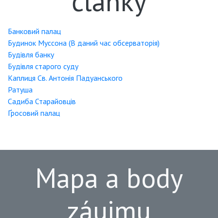
články
Банковий палац
Будинок Муссона (В даний час обсерваторія)
Будівля банку
Будівля старого суду
Каплиця Св. Антонія Падуанського
Ратуша
Садиба Старайовців
Ґросовий палац
Mapa a body
záujmu