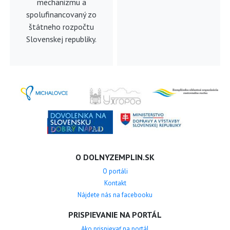
mechanizmu a
spolufinancovaný zo
štátneho rozpočtu
Slovenskej republiky.
O DOLNYZEMPLIN.SK
O portáli
Kontakt
Nájdete nás na facebooku
PRISPIEVANIE NA PORTÁL
Ako prispievať na portál