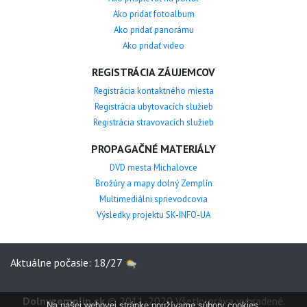
Ako pridať fotoalbum
Ako pridať panorámu
Ako pridať video
REGISTRÁCIA ZÁUJEMCOV
Registrácia kontaktného miesta
Registrácia ubytovacích služieb
Registrácia stravovacích služieb
PROPAGAČNÉ MATERIÁLY
DVD mesta Michalovce
Brožúry a mapy dolný Zemplín
Multimediálni sprievodcovia
Výsledky projektu SK-INFO-UA
Aktuálne počasie: 18/27
Dolnyzemplin.sk
© 2011-2020 Všetky práva vyhradené.
Na našej webovej stránke používame súbory cookies.