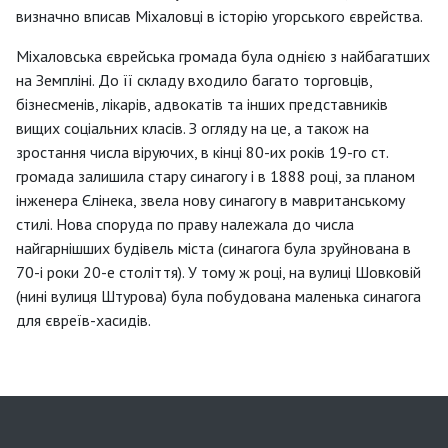
визначно вписав Міхаловці в історію угорського єврейства.
Міхаловська єврейська громада була однією з найбагатших
на Земпліні. До її складу входило багато торговців,
бізнесменів, лікарів, адвокатів та інших представників
вищих соціальних класів. З огляду на це, а також на
зростання числа віруючих, в кінці 80-их років 19-го ст.
громада залишила стару синагогу і в 1888 році, за планом
інженера Єлінека, звела нову синагогу в мавританському
стилі. Нова споруда по праву належала до числа
найгарнішших будівель міста (синагога була зруйнована в
70-і роки 20-е століття). У тому ж році, на вулиці Шовковій
(нині вулиця Штурова) була побудована маленька синагога
для євреїв-хасидів.