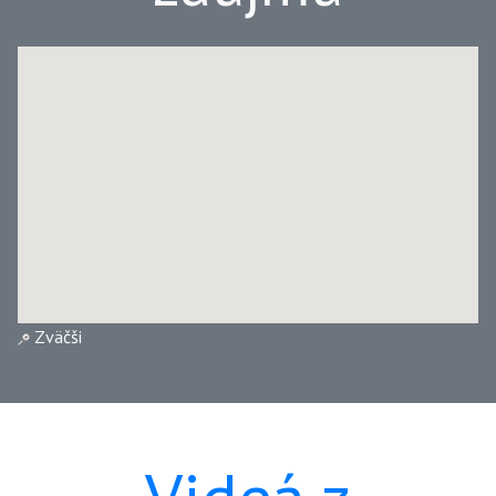
Zväčši