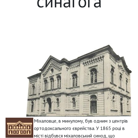
синагога
Міхаловце, в минулому, був одним з центрів
ортодоксального єврейства. У 1865 році в
місті відбувся міхаловський синод, що