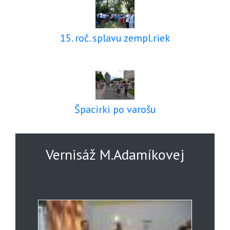
15. roč. splavu zempl.riek
Špacirki po varošu
Vernisáž M.Adamíkovej