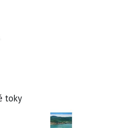
a
é toky