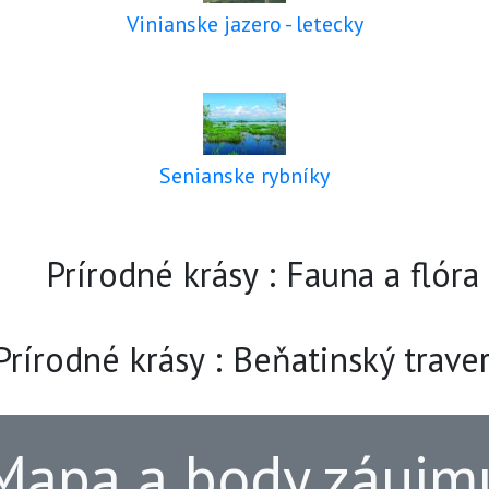
Vinianske jazero - letecky
Senianske rybníky
Prírodné krásy : Fauna a flóra
Prírodné krásy : Beňatinský traver
Mapa a body záujm