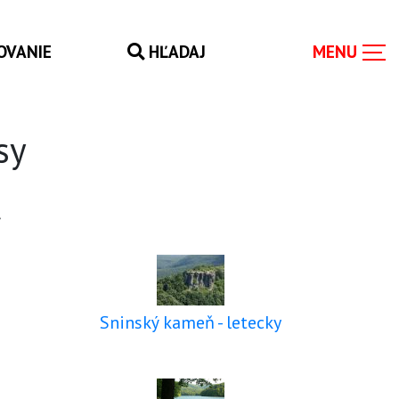
OVANIE
HĽADAJ
sy
t
Sninský kameň - letecky