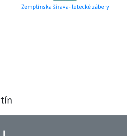
Zemplínska šírava- letecké zábery
tín
u